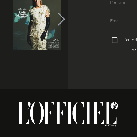
J'autor
pe