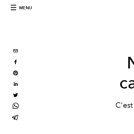
MENU
c
C'est