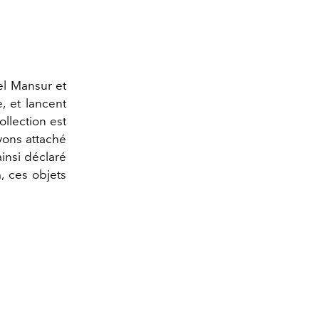
el Mansur et
, et lancent
ollection est
vons attaché
 ainsi déclaré
, ces objets