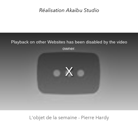
Réalisation Akaibu Studio
This
is
a
Playback on other Websites has been disabled by the video
modal
window.
owner.
L'objet de la semaine - Pierre Hardy