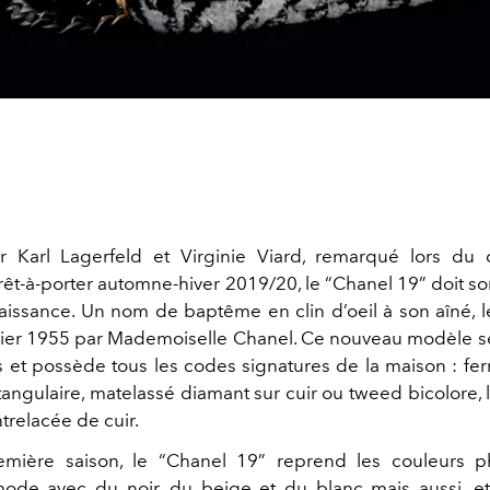
 Karl Lagerfeld et Virginie Viard, remarqué lors du 
prêt-à-porter automne-hiver 2019/20, le “Chanel 19” doit s
issance. Un nom de baptême en clin d’oeil à son aîné, le
rier 1955 par Mademoiselle Chanel. Ce nouveau modèle s
ts et possède tous les codes signatures de la maison : fe
ctangulaire, matelassé diamant sur cuir ou tweed bicolore,
trelacée de cuir.
emière saison, le “Chanel 19” reprend les couleurs p
mode avec du noir, du beige et du blanc mais aussi, et