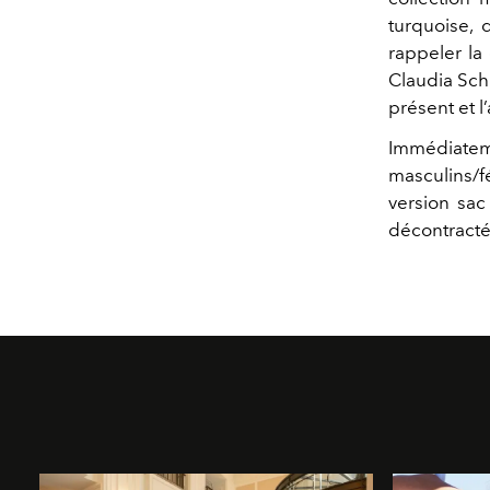
turquoise, 
rappeler la
Claudia Schi
présent et l’
Immédiateme
masculins/f
version sac 
décontractée