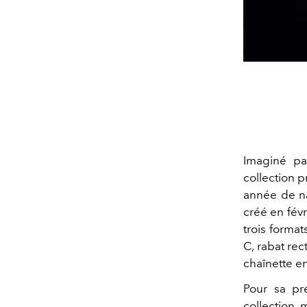
Imaginé par
collection 
année de na
créé en fév
trois forma
C, rabat re
chaînette en
Pour sa pr
collection 