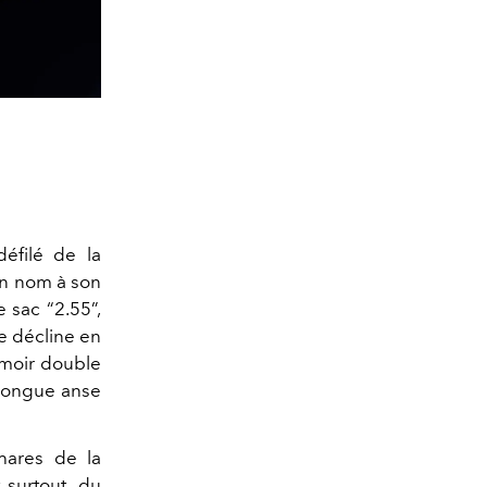
défilé de la
on nom à son
 sac “2.55”,
e décline en
rmoir double
 longue anse
hares de la
 surtout, du