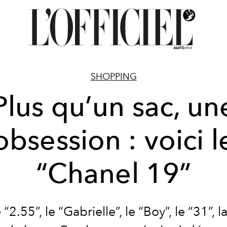
SHOPPING
Plus qu’un sac, un
obsession : voici l
“Chanel 19”
“2.55”, le “Gabrielle”, le “Boy”, le “31”, 