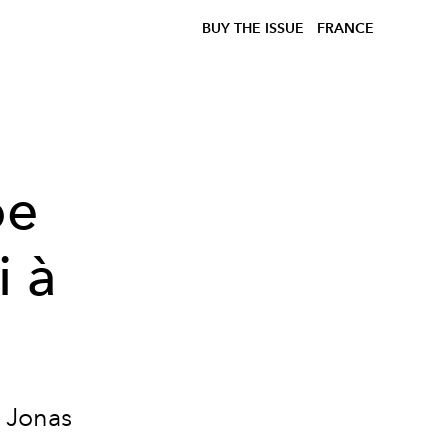
BUY THE ISSUE
FRANCE
oe
i à
s Jonas