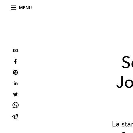
MENU
S
Jo
La sta