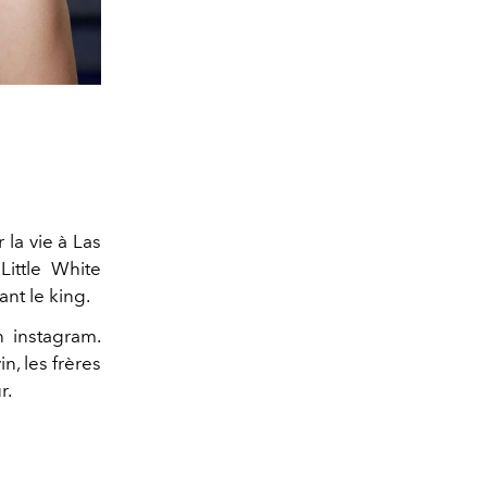
 la vie à Las
Little White
nt le king.
n instagram.
, les frères
r.