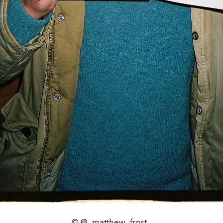
© @_matthew_frost_