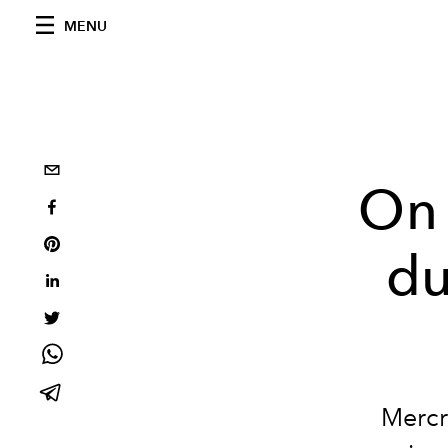
MENU
On 
du
Mercr