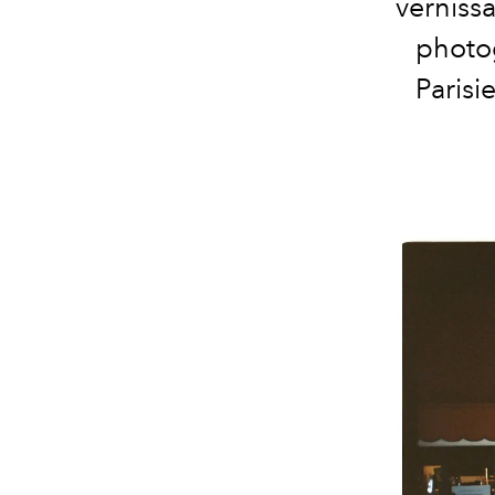
vernissa
photog
Parisi