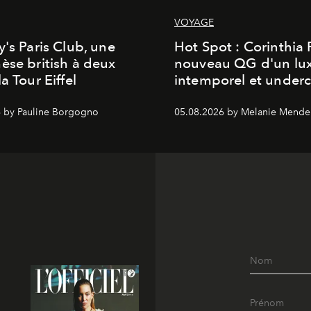
VOYAGE
y's Paris Club, une
Hot Spot : Corinthia
èse british à deux
nouveau QG d'un lu
a Tour Eiffel
intemporel et under
 by Pauline Borgogno
05.08.2026 by Melanie Mende