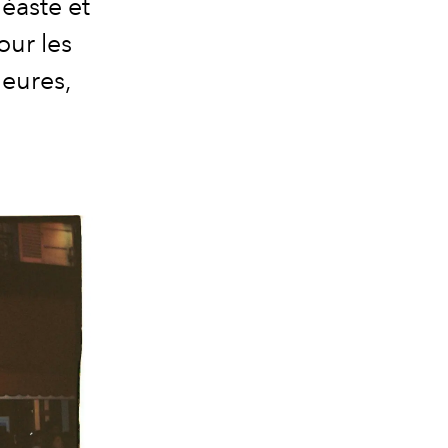
néaste et
our les
heures,