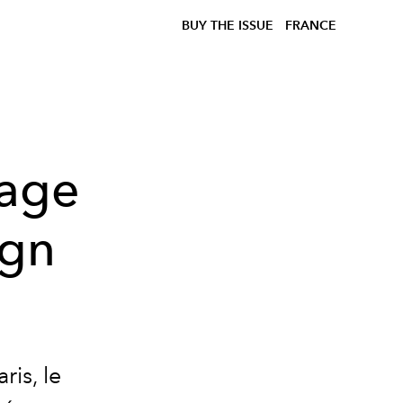
BUY THE ISSUE
FRANCE
sage
ign
is, le