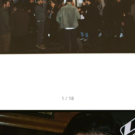
1
/
18