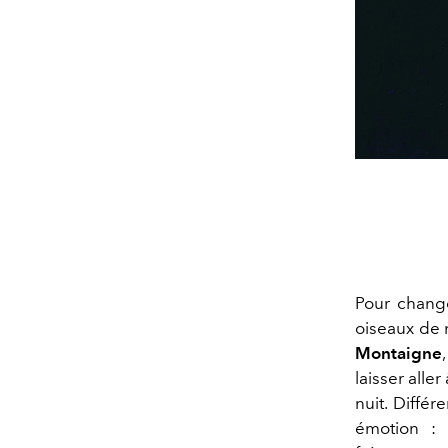
Pour change
oiseaux de 
Montaigne
laisser alle
nuit. Différ
émotion :