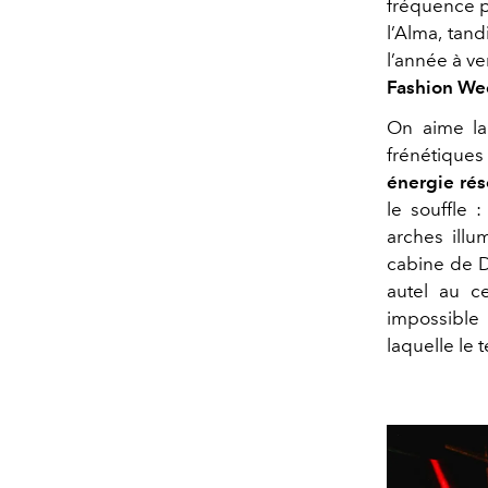
fréquence p
l’Alma, tan
l’année à ve
Fashion We
On aime la 
frénétique
énergie rés
le souffle 
arches illu
cabine de D
autel au c
impossible
laquelle le 