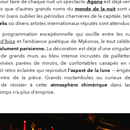
our faire de chaque nuit un spectacle.
Agoria
est déjà ve
dis que d’autres grands noms du
monde de la nuit
sont 
nir (sans oublier les périodes charnières de la capitale, tel
eks
où divers artistes internationaux réputés sont attendu
programmation exceptionnelle qui oscille entre les nu
s
d’Ibiza
et l’ambiance poétique de Mykonos, le tout célé
olument parisienne.
La décoration est déjà d’une singular
: de grands murs au bleu intense incrustés de paillette
minées parées de miroirs, de confortables canapés en 
J rétro éclairée qui reproduit
l’aspect de la lune
— érigé
entre de la pièce. Grands noctambules ou curieux d
 de résister à cette
atmosphère chimérique
dans la
temps n’a plus d’emprise.