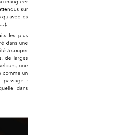
nu inaugurer
attendus sur
s qu’avec les
s…).
its les plus
bré dans une
ité à couper
s, de larges
velours, une
e comme un
e passage :
quelle dans