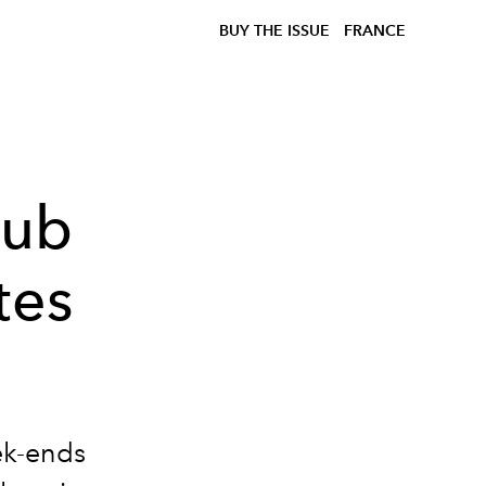
BUY THE ISSUE
FRANCE
lub
tes
ek-ends