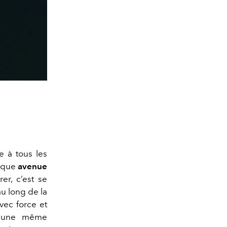
e à tous les
hique
avenue
er, c’est se
au long de la
avec force et
r une même