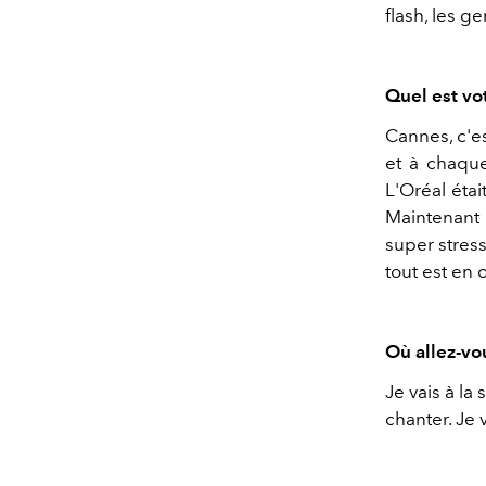
flash, les ge
Quel est vo
Cannes, c'es
et à chaque
L'Oréal étai
Maintenant 
super stres
tout est en 
Où allez-vo
Je vais à la
chanter. Je