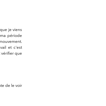
 que je viens
e ma période
le mouvement.
ail et c'est
vérifier que
te de le voir