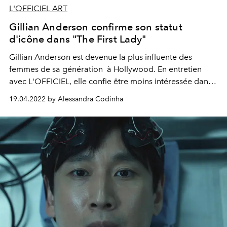
L'OFFICIEL ART
Gillian Anderson confirme son statut
d'icône dans "The First Lady"
Gillian Anderson est devenue la
plus influente des
femmes de sa génération
à Hollywood
. En entretien
avec L'OFFICIEL, elle confie être moins intéressée
dans
ses
conquêtes de "
rôles de héros", nous parle théâtre et
19.04.2022 by Alessandra Codinha
révèle ses oeuvres d'art favorites
.