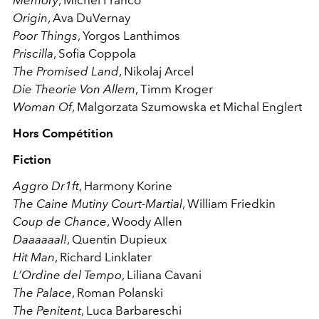
Memory
, Michel Franco
Origin
, Ava DuVernay
Poor Things
, Yorgos Lanthimos
Priscilla
, Sofia Coppola
The Promised Land
, Nikolaj Arcel
Die Theorie Von Allem
, Timm Kroger
Woman Of
, Malgorzata Szumowska et Michal Englert
Hors Compétition
Fiction
Aggro Dr1ft
, Harmony Korine
The Caine Mutiny Court-Martial
, William Friedkin
Coup de Chance
, Woody Allen
Daaaaaal!
, Quentin Dupieux
Hit Man
, Richard Linklater
L’Ordine del Tempo
, Liliana Cavani
The Palace
, Roman Polanski
The Penitent
, Luca Barbareschi