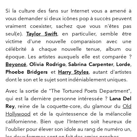
Si la culture des fans sur Internet vous a amené à
vous demander si deux icônes pop à succès peuvent
vraiment coexister, sachez que vous n'êtes pas
seul(e).
Taylor Swift
, en particulier, semble être
victime d'une nouvelle comparaison avec une
célébrité à chaque nouvelle tenue, album ou
époque. Les artistes auxquels elle est comparée ?
Beyoncé
,
Olivia Rodrigo
,
Sabrina Carpenter
,
Lorde
,
Phoebe Bridgers
et
Harry Styles
, autant d'artistes
dont le son et le sujet sont indéniablement uniques.
Avec la sortie de "The Tortured Poets Department",
qui est la dernière personne intéressée ?
Lana Del
Rey
, reine de la coquette-core, du glamour du
Old
Hollywood
et de la quintessence de la mélancolie
californienne. Bien que l'Internet soit heureux de
l'oublier pour élever son idole au rang de numéro un,
les deux femmes sont en fait des amies proches.