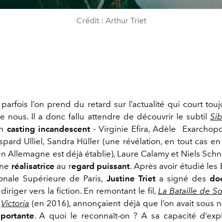
Crédit : Arthur Triet
: parfois l’on prend du retard sur l’actualité qui court to
e nous. Il a donc fallu attendre de découvrir le subtil
Si
un
casting incandescent
- Virginie Efira, Adèle
Exarchopou
pard Ulliel, Sandra Hüller (une révélation, en tout cas en
en Allemagne est déjà établie), Laure Calamy et Niels Schn
une
réalisatrice
au r
egard puissant
. Après avoir étudié les
ionale Supérieure de Paris,
Justine Triet
a signé des
do
diriger vers la fiction. En remontant le fil,
La Bataille de So
t
Victoria
(en 2016), annonçaient déjà que l’on avait sous 
mportante
. A quoi le reconnaît-on ? A sa capacité d’exp