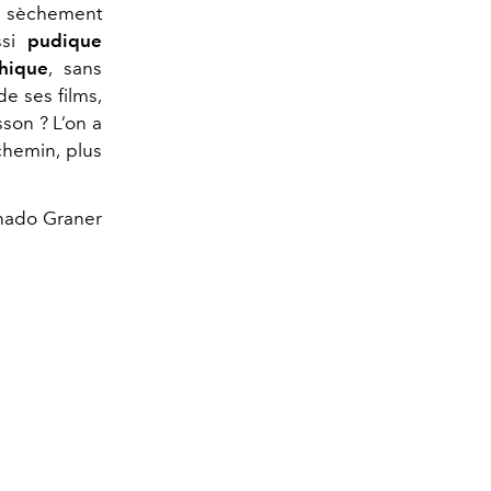
, sèchement
ssi
pudique
hique
, sans
de ses films,
son ? L’on a
chemin, plus
chado Graner