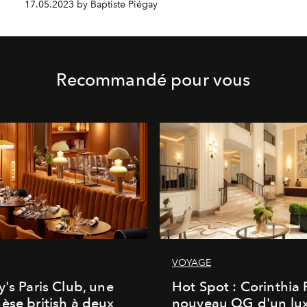
17.05.2023 by Baptiste Piégay
Recommandé pour vous
VOYAGE
y's Paris Club, une
Hot Spot : Corinthia
èse british à deux
nouveau QG d'un lu