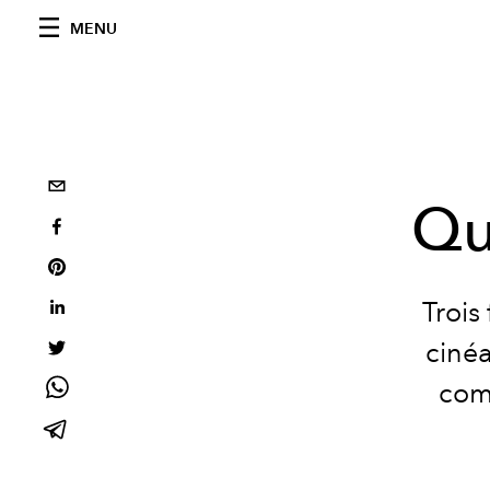
MENU
Qui
Trois 
cinéa
comp