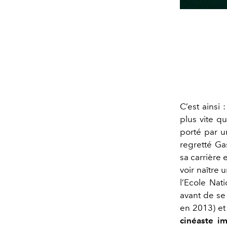
C’est ainsi 
plus vite qu
porté par 
regretté Gas
sa carrière 
voir naître 
l’Ecole Nat
avant de se 
en 2013) e
cinéaste i