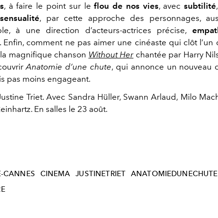
s
, à faire le point sur le
flou de nos vies
, avec
subtilité
c
sensualité
, par cette approche des personnages, au
le, à une direction d’acteurs-actrices précise,
empat
. Enfin, comment ne pas aimer une cinéaste qui clôt l’un 
r la magnifique chanson
Without Her
chantée par Harry Nils
couvrir
Anatomie d’une chute
, qui annonce un nouveau 
s pas moins engageant.
Justine Triet. Avec Sandra Hüller, Swann Arlaud, Milo Ma
einhartz. En salles le 23 août.
E-CANNES
CINEMA
JUSTINETRIET
ANATOMIEDUNECHUTE
RE