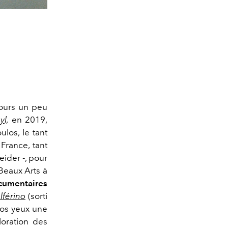
ujours un peu
by
l,
en 2019,
los, le tant
 France, tant
eider -, pour
 Beaux Arts à
cumentaires
lférino
(sorti
nos yeux une
loration des