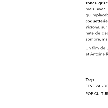
zones grise
mais ave
qu’implacab
coquetterie
Victoria
, su
hâte de dé
sombre, mai
Un film de 
et Antoine R
Tags
FESTIVAL-D
POP-CULTU