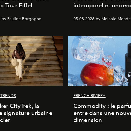
a Tour Eiffel
intemporel et under
 by Pauline Borgogno
05.08.2026 by Melanie Mende
 TRENDS
FRENCH RIVIERA
ker CityTrek, la
Commodity : le parf
e signature urbaine
entre dans une nouve
cler
dimension