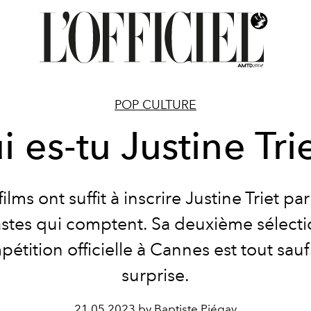
POP CULTURE
 es-tu Justine Tri
films ont suffit à inscrire Justine Triet pa
stes qui comptent. Sa deuxième sélect
étition officielle à Cannes est tout sau
surprise.
21.05.2023 by Baptiste Piégay