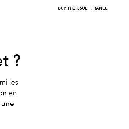
BUY THE ISSUE
FRANCE
et ?
rmi les
ion en
f une