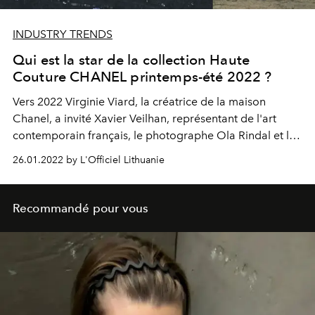
INDUSTRY TRENDS
Qui est la star de la collection Haute
Couture CHANEL printemps-été 2022 ?
Vers 2022 Virginie Viard, la créatrice de la maison
Chanel, a invité Xavier Veilhan, représentant de l'art
contemporain français, le photographe Ola Rindal et le
scénographe Alexis Bertrand à réaliser les premiers
26.01.2022 by L'Officiel Lithuanie
clichés de la nouvelle collection. La star de cette
campagne : la fille de la princesse Caroline de
Monaco...
Recommandé pour vous