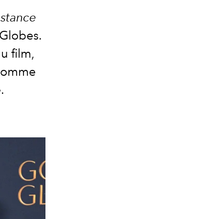
stance
 Globes.
u film,
e comme
.