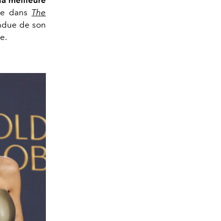
le dans
The
endue de son
e.