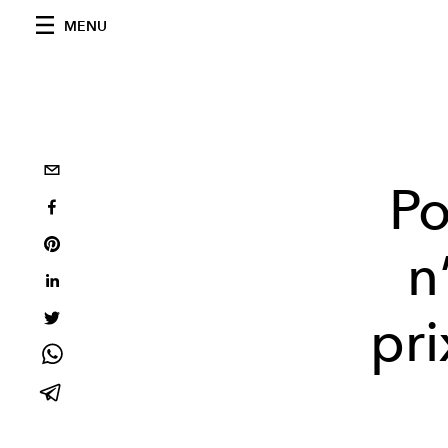
MENU
P
n
pr