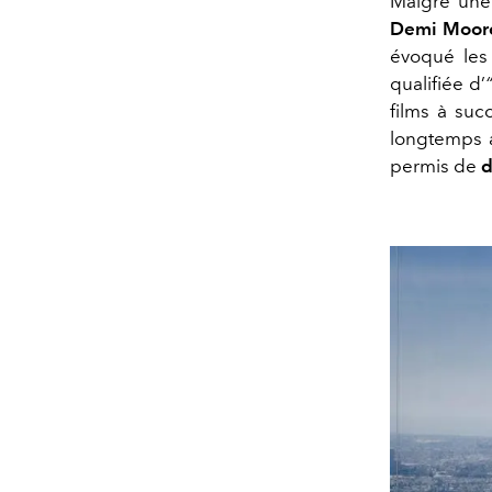
Malgré une 
Demi Moor
évoqué les 
qualifiée d’
films à suc
longtemps a
permis de
d