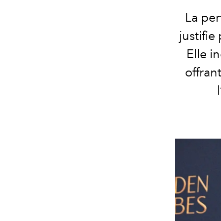
La pe
justifi
Elle i
offran