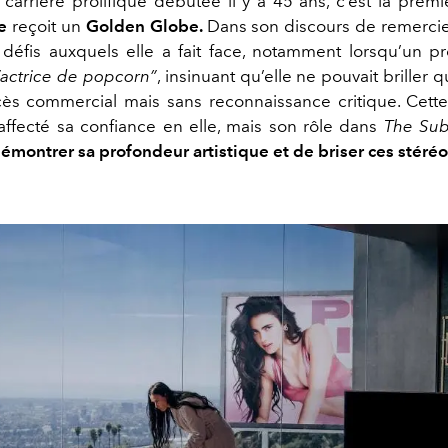
carrière prolifique débutée il y a 45 ans, c’est la premi
e
reçoit un
Golden Globe.
Dans son discours de remercie
défis auxquels elle a fait face, notamment lorsqu’un pr
“actrice de popcorn”
, insinuant qu’elle ne pouvait briller
cès commercial mais sans reconnaissance critique. Cette
ffecté sa confiance en elle, mais son rôle dans
The Sub
émontrer sa profondeur artistique et de briser ces stéré