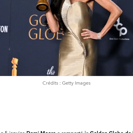
Crédits : Getty Images
 5 janvier,
Demi Moore
a remporté le
Golden Globe
de 