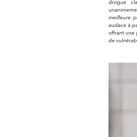
drogue cl
unanimement
meilleure 
audace à p
offrant un
de vulnérabi