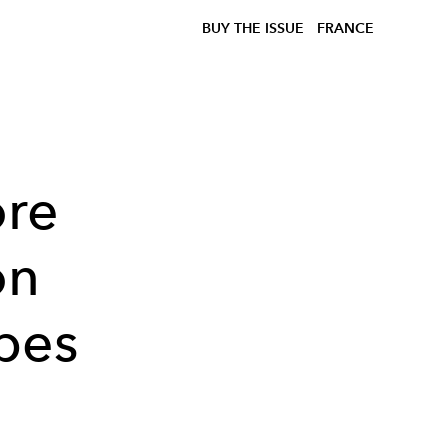
BUY THE ISSUE
FRANCE
re
on
bes