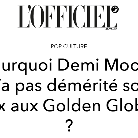
POP CULTURE
ourquoi Demi Moo
’a pas démérité s
ix aux Golden Glo
?