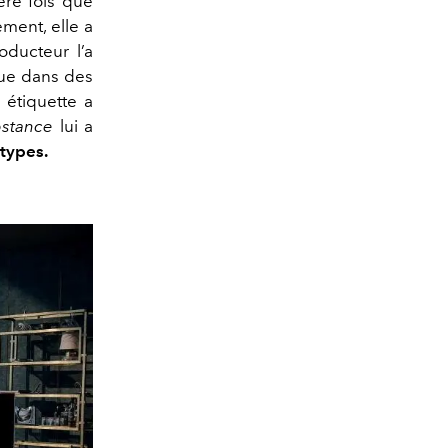
ère fois que
ment, elle a
oducteur l’a
 que dans des
 étiquette a
stance
lui a
otypes.