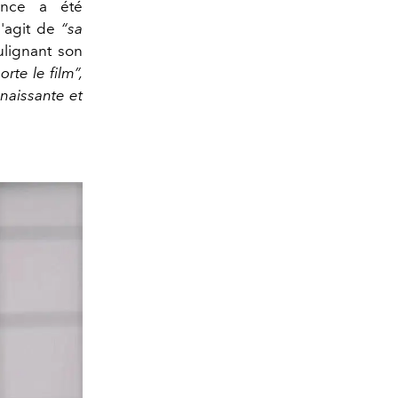
ance a été
s'agit de
“sa
ulignant son
orte le film”,
 naissante et