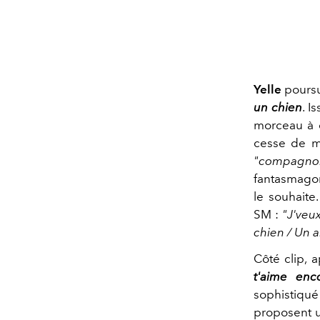
Yelle
poursu
un chien
. I
morceau à d
cesse de mo
"compagno
fantasmagori
le souhaite.
SM :
"J'veu
chien / Un a
Côté clip, a
t'aime enc
sophistiqué
proposent u