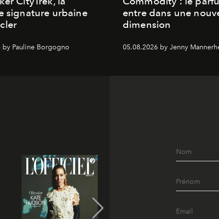
ker CityTrek, la
Commodity : le parf
e signature urbaine
entre dans une nouve
cler
dimension
 by Pauline Borgogno
05.08.2026 by Jenny Mannerh