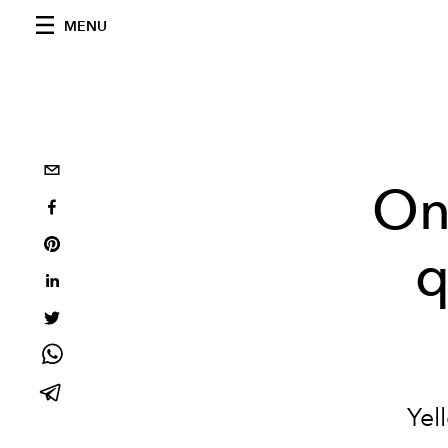
MENU
On
q
Yel