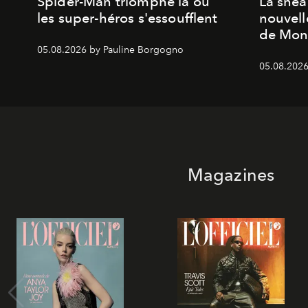
Spider-Man triomphe là où
La snea
les super-héros s'essoufflent
nouvell
de Mon
05.08.2026 by Pauline Borgogno
05.08.2026
Magazines