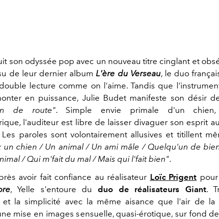
it son odyssée pop avec un nouveau titre cinglant et obs
ssu de leur dernier album
L'ère du Verseau
, le duo françai
ouble lecture comme on l'aime. Tandis que l'instrument
nter en puissance, Julie Budet manifeste son désir d
n de route"
. Simple envie primale d'un chien,
que, l'auditeur est libre de laisser divaguer son esprit aus
 Les paroles sont volontairement allusives et titillent m
x un chien / Un animal / Un ami mâle / Quelqu'un de bien
nimal / Qui m'fait du mal / Mais qui l'fait bien"
.
près avoir fait confiance au réalisateur
Loïc Prigent
pour 
ore
, Yelle s'entoure du
duo de réalisateurs Giant
. T
 et la simplicité avec la même aisance que l'air de la 
ne mise en images sensuelle, quasi-érotique, sur fond de