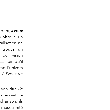
édant,
J'veux
s offre ici un
alisation ne
e trouver un
 ou vision
si loin qu'il
ême l'univers
 / J'veux un
son titre
Je
raversant le
chanson, ils
 masculinité