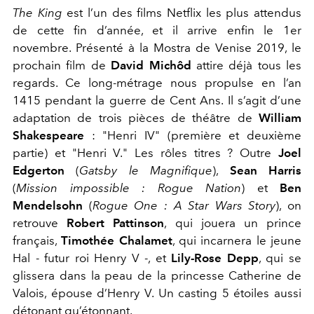
The King
est l’un des films Netflix les plus attendus
de cette fin d’année, et il arrive enfin le 1er
novembre. Présenté à la Mostra de Venise 2019, le
prochain film de
David Michôd
attire déjà tous les
regards. Ce long-métrage nous propulse en l’an
1415 pendant la guerre de Cent Ans. Il s’agit d’une
adaptation de trois pièces de théâtre de
William
Shakespeare
: "Henri IV" (première et deuxième
partie) et "Henri V." Les rôles titres ? Outre
Joel
Edgerton
(
Gatsby le Magnifique
),
Sean Harris
(
Mission impossible : Rogue Nation
) et
Ben
Mendelsohn
(
Rogue One : A Star Wars Story
), on
retrouve
Robert Pattinson
, qui jouera un prince
français,
Timothée Chalamet
, qui incarnera le jeune
Hal - futur roi Henry V -, et
Lily-Rose Depp
, qui se
glissera dans la peau de la princesse Catherine de
Valois, épouse d’Henry V. Un casting 5 étoiles aussi
détonant qu’étonnant.