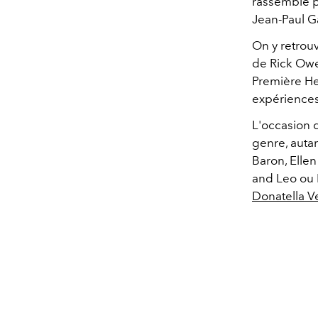
rassemble p
Jean-Paul Ga
On y retrouv
de Rick Owe
Première He
expériences
L'occasion 
genre, auta
Baron, Elle
and Leo ou 
Donatella V