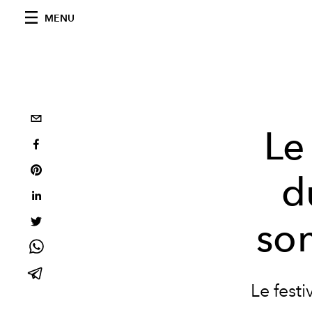
MENU
Le
d
so
Le festi