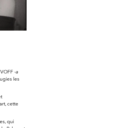
ASVOFF -
a
ugies les
et
rt, cette
es, qui