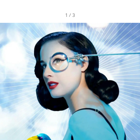
1
/
3