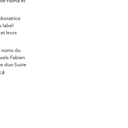
 de Palma et
aboratrice
 label
et leurs
ds noms du
quels Fabien
le duo Suzie
 à