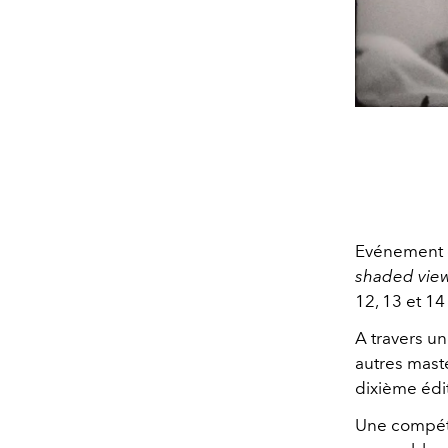
Evénement cu
shaded view
12, 13 et 1
A travers u
autres mast
dixième édi
Une compéti