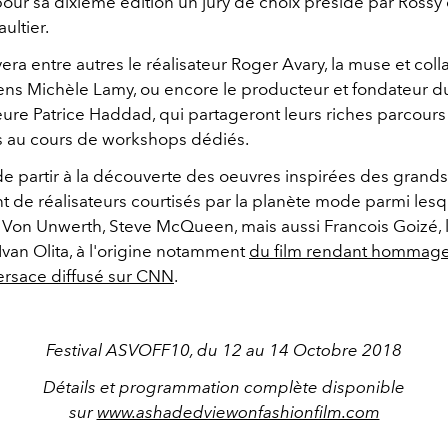
our sa dixième édition un jury de choix présidé par Rossy
ultier.
era entre autres le réalisateur Roger Avary, la muse et coll
ns Michèle Lamy, ou encore le producteur et fondateur du
ure Patrice Haddad, qui partageront leurs riches parcours 
 au cours de workshops dédiés.
de partir à la découverte des oeuvres inspirées des gran
nt de réalisateurs courtisés par la planète mode parmi les
n Von Unwerth, Steve McQueen, mais aussi Francois Goizé, 
Ivan Olita, à l'origine notamment
du film rendant hommage
ersace diffusé sur CNN
.
Festival ASVOFF10, du 12 au 14 Octobre 2018
Détails et programmation complète disponible
sur
www.ashadedviewonfashionfilm.com