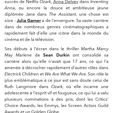
succès de Netflix
Ozark
,
Anna Delvey
dans
Inventing
Anna
, ou encore la douce et ambitieuse jeune
diplômée Jane dans
The Assistant
, une chose est
sûre :
Julia Garner
a de l'envergure. Sa vaste carrière
dans de nombreux genres cinématographiques a
rapidement fait d'elle une icône dans le monde du
cinéma et de la télévision.
Ses débuts à l'écran dans le thriller
Martha Marcy
May Marlene
de
Sean Durkin
ont consolidé sa
carrière alors qu'elle n'avait que 17 ans, ce qui l'a
amenée à décrocher rapidement d'autres rôles dans
Electrick Children
et
We Are What We Are
. Son rôle le
plus emblématique à ce jour est sans doute celui de
Ruth Langmore dans
Ozark
, où elle incarne une
adolescente à l'esprit vif et fougueux, ce qui lui a valu
plusieurs nominations à des prix, dont les Critics'
Choice Awards, les Emmys, les Screen Actors Guild
Awards et un Golden Globe.