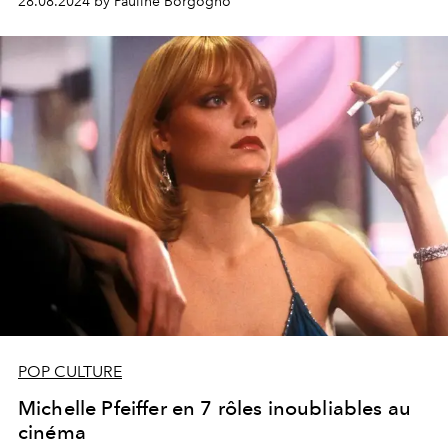
28.08.2024 by Pauline Borgogno
nombreuses distinctions, dont un Oscar, plusieurs
Golden Globes, et une reconnaissance unanime tant de
la critique que du public. Voici un aperçu de cinq de ses
rôles les plus emblématiques, qui témoignent de son
immense talent et de sa capacité à se réinventer.
POP CULTURE
Michelle Pfeiffer en 7 rôles inoubliables au
cinéma