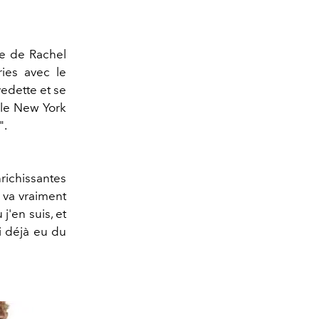
le de Rachel
ies avec le
vedette et se
 le New York
".
richissantes
a va vraiment
 j'en suis, et
i déjà eu du