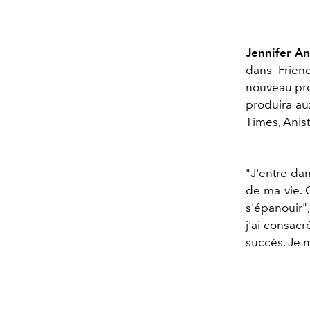
Jennifer An
dans Frien
nouveau pr
produira a
Times, Anist
"J'entre da
de ma vie. C
s'épanouir", 
j'ai consac
succès. Je m