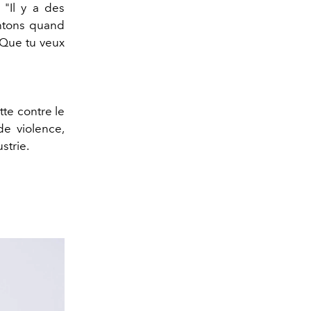
"Il y a des
entons quand
. Que tu veux
te contre le
de violence,
strie.