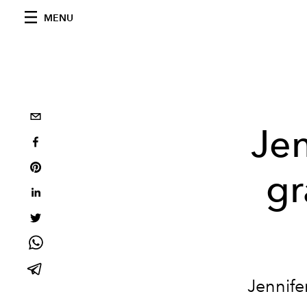
MENU
Jen
gr
Jennife