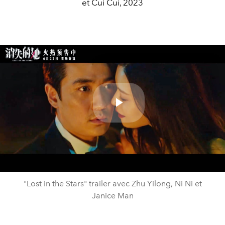
et Cui Cui, 2023
Play
Video
"Lost in the Stars" trailer avec Zhu Yilong, Ni Ni et
Janice Man