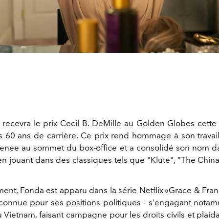
recevra le prix Cecil B. DeMille au Golden Globes cett
s 60 ans de carrière. Ce prix rend hommage à son travai
enée au sommet du box-office et a consolidé son nom dan
n jouant dans des classiques tels que "Klute", "The Chi
nt, Fonda est apparu dans la série Netflix «Grace & Frank
onnue pour ses positions politiques - s'engagant nota
 Vietnam, faisant campagne pour les droits civils et plai