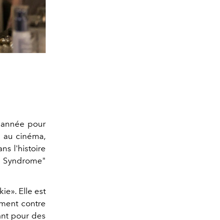
e année pour
l au cinéma,
s l'histoire
na Syndrome"
ie». Elle est
mment contre
dant pour des