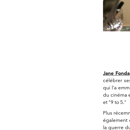
Jane Fonda
célébrer se
qui l'a emm
du cinéma e
et "9 to 5."
Plus récemme
également c
la guerre du