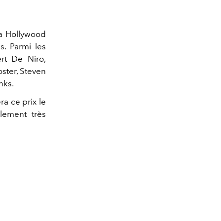
la Hollywood
s. Parmi les
rt De Niro,
ster, Steven
nks.
ra ce prix le
lement très