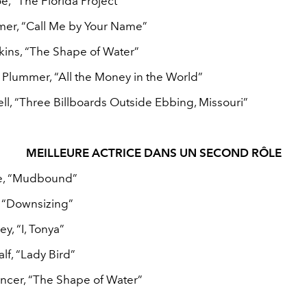
, “The Florida Project”
er, “Call Me by Your Name”
kins, “The Shape of Water”
 Plummer, “All the Money in the World”
l, “Three Billboards Outside Ebbing, Missouri”
MEILLEURE ACTRICE DANS UN SECOND RÔLE
ge, “Mudbound”
 “Downsizing”
ey, “I, Tonya”
lf, “Lady Bird”
ncer, “The Shape of Water”