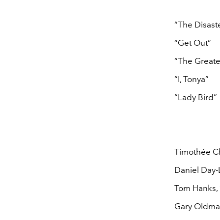
“The Disaste
“Get Out”
“The Great
“I, Tonya”
“Lady Bird”
Timothée Ch
Daniel Day-
Tom Hanks, 
Gary Oldman