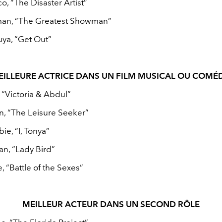
, “The Disaster Artist”
an, “The Greatest Showman”
uya, “Get Out”
EILLEURE ACTRICE DANS UN FILM MUSICAL OU COMÉD
 “Victoria & Abdul”
n, “The Leisure Seeker”
e, “I, Tonya”
an, “Lady Bird”
 “Battle of the Sexes”
MEILLEUR ACTEUR DANS UN SECOND RÔLE