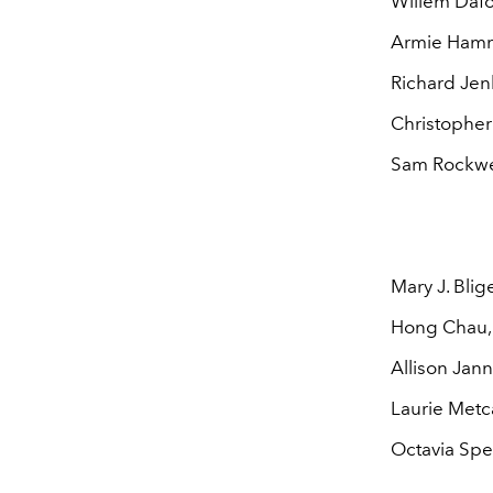
Willem Dafoe
Armie Hamm
Richard Jen
Christopher
Sam Rockwel
Mary J. Bli
Hong Chau,
Allison Jann
Laurie Metca
Octavia Spe