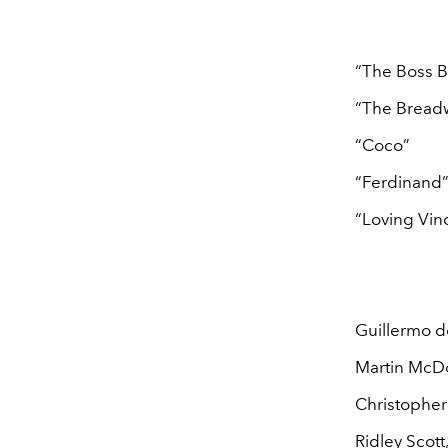
“The Boss 
“The Bread
“Coco”
“Ferdinand
“Loving Vin
Guillermo d
Martin McDo
Christopher
Ridley Scott