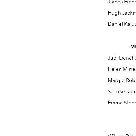
James Franco
Hugh Jackm
Daniel Kalu
M
Judi Dench,
Helen Mirre
Margot Robbi
Saoirse Ron
Emma Stone,