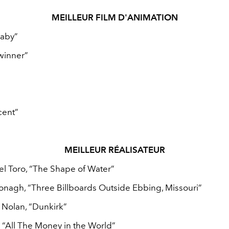
MEILLEUR FILM D'ANIMATION
Baby”
winner”
”
cent”
MEILLEUR RÉALISATEUR
el Toro, “The Shape of Water”
nagh, “Three Billboards Outside Ebbing, Missouri”
 Nolan, “Dunkirk”
, “All The Money in the World”