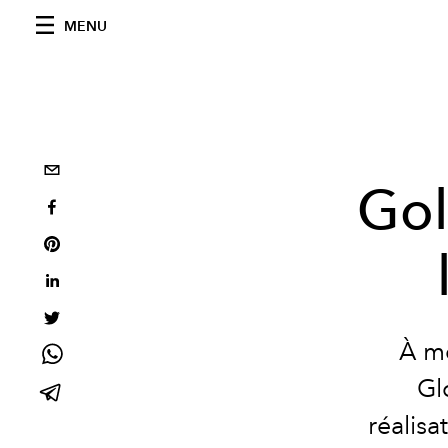
MENU
Gol
À mo
Gl
réalisa