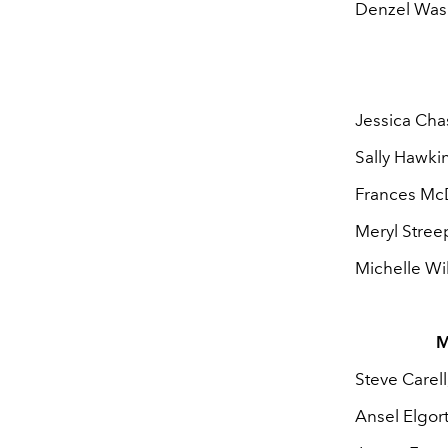
Denzel Wash
Jessica Cha
Sally Hawki
Frances McD
Meryl Streep
Michelle Wil
M
Steve Carell
Ansel Elgort