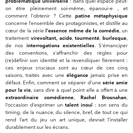
problématique universelle
: dans quel espace peut-
on être pleinement soi-même, épanoui-e , et
comment l'obtenir ? Cette
patine métaphysique
concerne l’ensemble des protagonistes, et distille au
cœur de la série
l’essence même de la comédie
, un
traitement
virevoltant,
acide
,
tourmenté
,
burlesque
,
de nos
interrogations existentielles
. S'émanciper
des conventions, s'affranchir des règles pour
(re)définir son identité et la revendiquer fièrement :
ces enjeux cruciaux sont au cœur de ces cinq
saisons, traités avec une
élégance
jamais prise en
défaut.
Enfin, comment se séparer d’une
série amie
pour la vie
, sans dire à quel point elle a offert à une
extraordinaire comédienne
,
Rachel Brosnahan
,
l’occasion d’exprimer un
talent inouï
: son sens du
timing, de la nuance, du silence, bref, de tout ce qui
rend l’art du jeu un art unique, devrait l’installer
durablement sur les écrans.