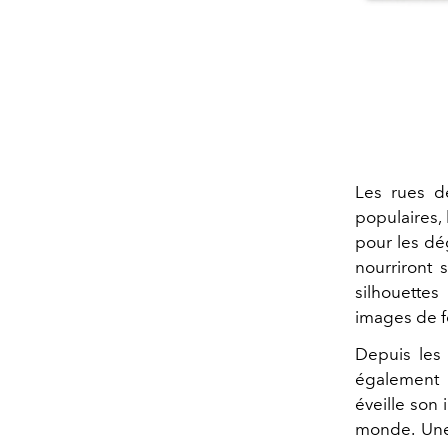
Les rues de
populaires, 
pour les dé
nourriront 
silhouette
images de fé
Depuis les 
également a
éveille son 
monde. Une 