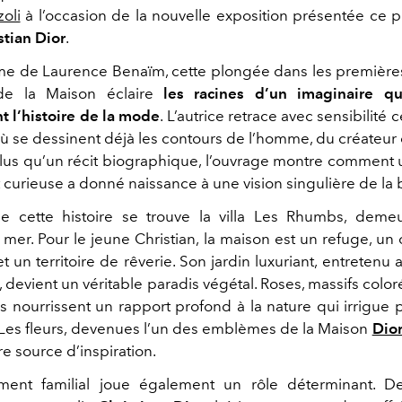
zoli
à l’occasion de la nouvelle exposition présentée ce 
stian Dior
.
me de Laurence Benaïm, cette plongée dans les premièr
de la Maison éclaire
les racines d’un imaginaire q
 l’histoire de la mode
. L’autrice retrace avec sensibilité 
ù se dessinent déjà les contours de l’homme, du créateur e
plus qu’un récit biographique, l’ouvrage montre comment
 curieuse a donné naissance à une vision singulière de la 
 cette histoire se trouve la villa Les Rhumbs, demeur
mer. Pour le jeune Christian, la maison est un refuge, un
un territoire de rêverie. Son jardin luxuriant, entretenu
 devient un véritable paradis végétal. Roses, massifs color
 nourrissent un rapport profond à la nature qui irrigue p
. Les fleurs, devenues l’un des emblèmes de la Maison
Dio
e source d’inspiration.
ement familial joue également un rôle déterminant. D