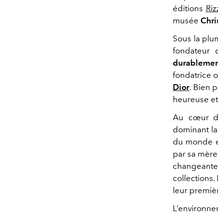
éditions
Riz
musée
Chri
Sous la plu
fondateur 
durablement
fondatrice o
Dior
. Bien 
heureuse et
Au cœur de
dominant la 
du monde et 
par sa mère,
changeantes
collections
leur premièr
L’environn