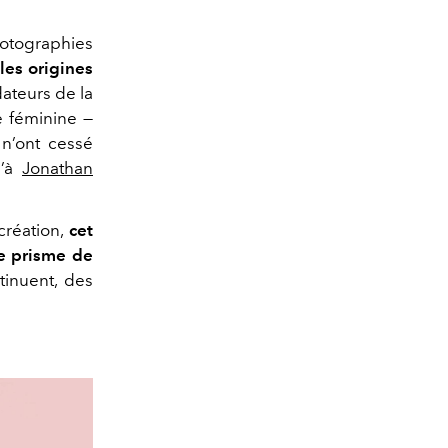
hotographies
i
les origines
ateurs de la
ce féminine —
n’ont cessé
u’à
Jonathan
 création,
cet
le prisme de
tinuent, des