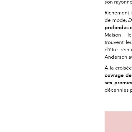
son rayonne
Richement i
de mode,
D
profondes d
Maison — les
trouvent l
d’être réin
Anderson
au
À la croisée
ouvrage de 
ses premie
décennies pl