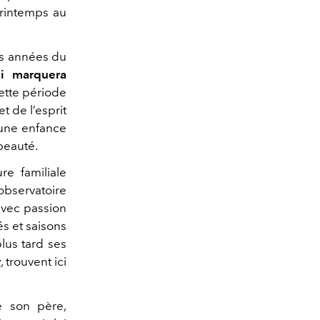
printemps au
es années du
ui marquera
cette période
t de l’esprit
 une enfance
beauté.
e familiale
 observatoire
 avec passion
és et saisons
lus tard ses
r
, trouvent ici
e son père,