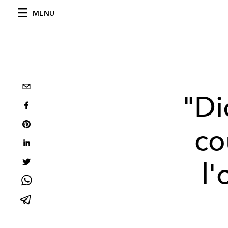
MENU
"Di
co
l