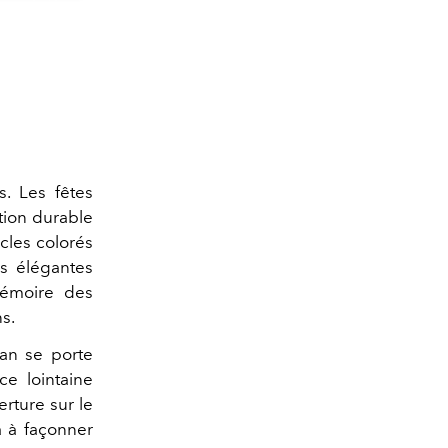
s. Les fêtes
ation durable
cles colorés
es élégantes
mémoire des
s.
ian se porte
ce lointaine
erture sur le
a à façonner