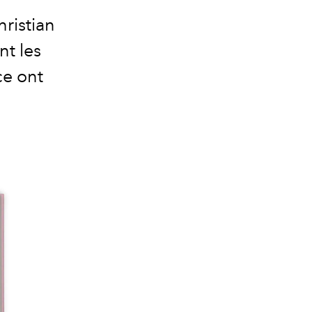
hristian
nt les
ce ont