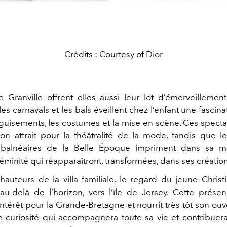
Crédits : Courtesy of Dior
 Granville offrent elles aussi leur lot d’émerveillement
les carnavals et les bals éveillent chez l’enfant une fascin
guisements, les costumes et la mise en scène. Ces specta
son attrait pour la théâtralité de la mode, tandis que l
s balnéaires de la Belle Époque impriment dans sa 
minité qui réapparaîtront, transformées, dans ses création
hauteurs de la villa familiale, le regard du jeune Christ
u-delà de l’horizon, vers l’île de Jersey. Cette présen
intérêt pour la Grande-Bretagne et nourrit très tôt son ouv
curiosité qui accompagnera toute sa vie et contribuer