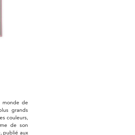
n monde de
plus grands
les couleurs,
time de son
e
, publié aux