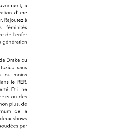
uvrement, la
cation d’une
r. Rajoutez à
 féminités
e de l’enfer
a génération
n de Drake ou
 toxico sans
us ou moins
ans le RER,
té. Et il ne
Geeks ou des
non plus, de
ummum de la
, deux shows
 soudées par