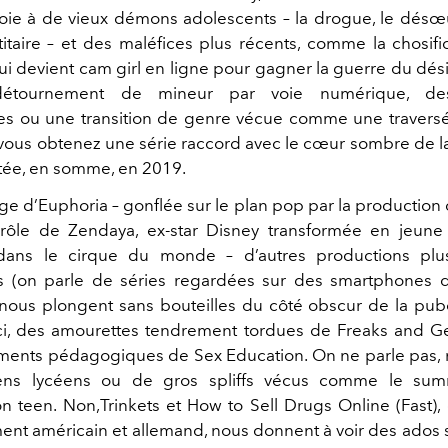
oie à de vieux démons adolescents – la drogue, le désœ
titaire – et des maléfices plus récents, comme la chosifi
qui devient cam girl en ligne pour gagner la guerre du dési
étournement de mineur par voie numérique, des
s ou une transition de genre vécue comme une traversé
t vous obtenez une série raccord avec le cœur sombre de l
ntée, en somme, en 2019.
age d’Euphoria – gonflée sur le plan pop par la productio
rôle de Zendaya, ex-star Disney transformée en jeune
 dans le cirque du monde – d’autres productions pl
s (on parle de séries regardées sur des smartphones d
 nous plongent sans bouteilles du côté obscur de la puber
 ici, des amourettes tendrement tordues de Freaks and 
ents pédagogiques de Sex Education. On ne parle pas, 
eens lycéens ou de gros spliffs vécus comme le s
on teen. Non,Trinkets et How to Sell Drugs Online (Fast)
ent américain et allemand, nous donnent à voir des ados