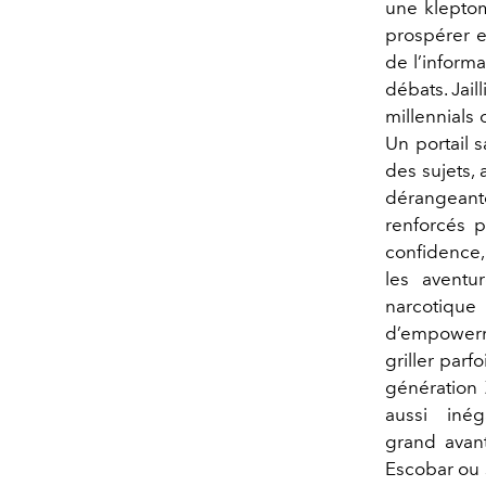
une klepto
prospérer en
de l’informa
débats. Jail
millennials 
Un portail 
des sujets, 
dérangeante
renforcés p
confidence, 
les aventu
narcotiqu
d’empowerme
griller par
génération 
aussi inég
grand avant
Escobar ou s