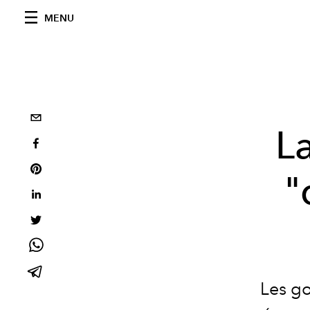
MENU
La
"
Les go