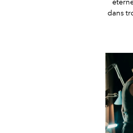
éterne
dans tr