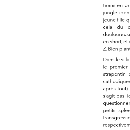
teens en pr
jungle iden
jeune fille 
cela du d
douloureuse
en short, e
Z. Bien pla
Dans le sill
le premier 
strapontin
cathodique
après tout)
s’agit pas,
questionnem
petits spl
transgressi
respectivem