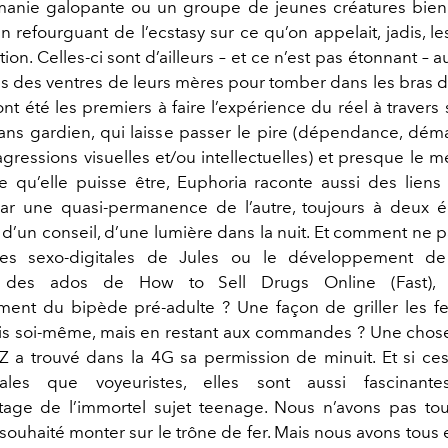
manie galopante ou un groupe de jeunes créatures bien
 refourguant de l’ecstasy sur ce qu’on appelait, jadis, l
tion. Celles-ci sont d’ailleurs – et ce n’est pas étonnant – 
lis des ventres de leurs mères pour tomber dans les bras d’
ont été les premiers à faire l’expérience du réel à travers
sans gardien, qui laisse passer le pire (dépendance, démat
agressions visuelles et/ou intellectuelles) et presque le me
 qu’elle puisse être, Euphoria raconte aussi des lien
ar une quasi-permanence de l’autre, toujours à deux 
d’un conseil, d’une lumière dans la nuit. Et comment ne p
res sexo-digitales de Jules ou le développement de 
e des ados de How to Sell Drugs Online (Fast),
nt du bipède pré-adulte ? Une façon de griller les f
fois soi-même, mais en restant aux commandes ? Une chose 
Z a trouvé dans la 4G sa permission de minuit. Et si ces
ales que voyeuristes, elles sont aussi fascinante
age de l’immortel sujet teenage. Nous n’avons pas to
ouhaité monter sur le trône de fer. Mais nous avons tous 