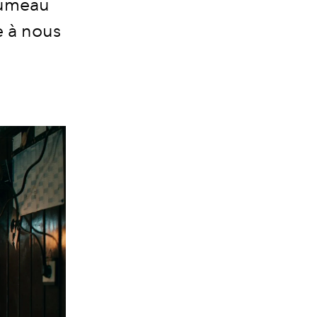
alumeau
e à nous