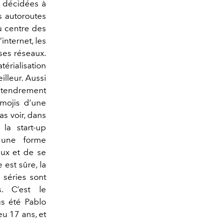
 décidées à
es autoroutes
au centre des
internet, les
 ses réseaux.
érialisation
illeur. Aussi
s tendrement
émojis d’une
as voir, dans
la start-up
 une forme
eux et de se
est sûre, la
 séries sont
s. C’est le
us été Pablo
eu 17 ans, et