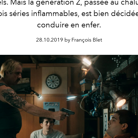
ls. Mais la génération Z, passée au ch
ois séries inflammables, est bien décidé
conduire en enfer.
28.10.2019 by François Blet