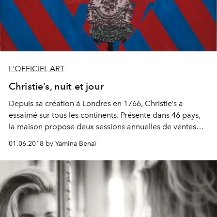
L'OFFICIEL ART
Christie’s, nuit et jour
Depuis sa création à Londres en 1766, Christie’s a
essaimé sur tous les continents. Présente dans 46 pays,
la maison propose deux sessions annuelles de ventes
dédiées à l’art contemporain, chacune étant composée
01.06.2018 by Yamina Benaï
de deux ventes. Celles tenues à Paris les 7 et 8 juin
prochains rassemblent des pièces d’exception (à partir
de 3,5 M€ pour une toile de Nicolas de Stäel) et des lots
plus accessibles (débutant à 500€ pour une pièce de
Roni Horn), dont une vingtaine vendus au bénéfice du
Consortium de Dijon. “L’Officiel Art” a sélectionné une