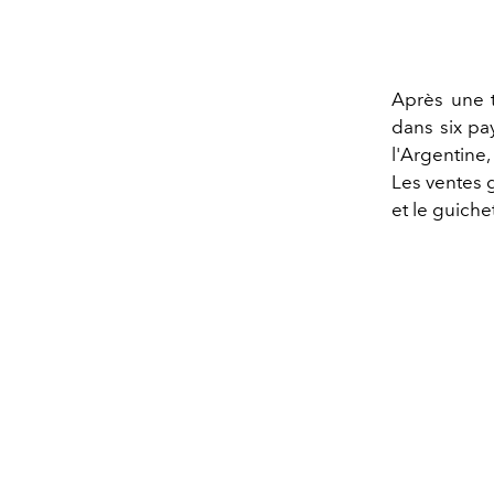
Après une 
dans six pay
l'Argentine,
Les ventes g
et le guichet