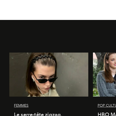
FEMMES
POP CULT
Le serre-tête zigzag,
HBO Ma