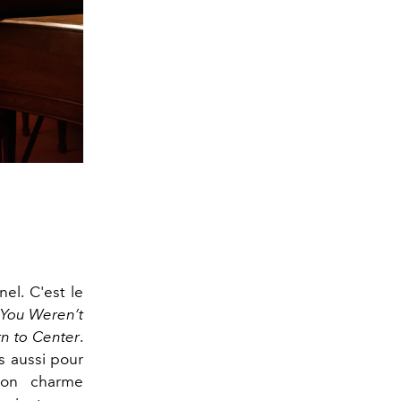
el. C'est le
You Weren’t
rn to Center
.
is aussi pour
son charme