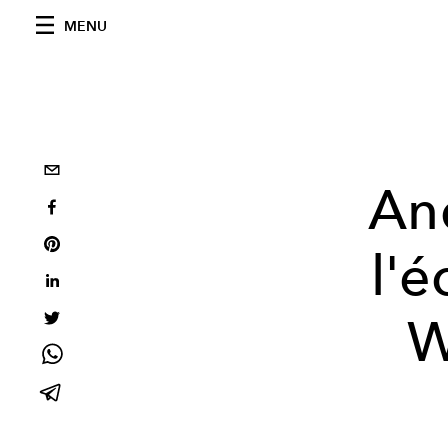
MENU
An
l'é
W