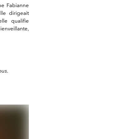
une Fabianne
le dirigeait
le qualifie
enveillante,
ous.