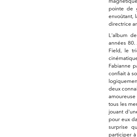
magnétique,
pointe de 
envoûtant, 
directrice a
L'album de 
années 80.
Field, le t
cinématiq
Fabianne pa
confiait à s
logiquement
deux connais
amoureuse a
tous les me
jouant d'un
pour eux dan
surprise q
participer à