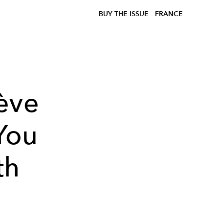
BUY THE ISSUE
FRANCE
ève
"You
th