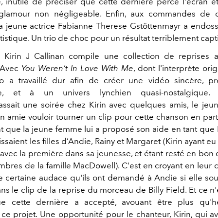
 inutile de préciser que cette dernière perce l'écran e
glamour non négligeable. Enfin, aux commandes de c
la jeune actrice Fabianne Therese Gstöttenmayr a endoss
rtistique. Un trio de choc pour un résultat terriblement capt
Kirin J Callinan compile une collection de reprises 
 Avec
You Weren’t In Love With Me
, dont l'interprète orig
rio a travaillé dur afin de créer une vidéo sincère, 
ue, et à un univers lynchien quasi-nostalgique.
ssait une soirée chez Kirin avec quelques amis, le jeun
on amie vouloir tourner un clip pour cette chanson en parti
 que la jeune femme lui a proposé son aide en tant que 
saient les filles d’Andie, Rainy et Margaret (Kirin ayant eu
vec la première dans sa jeunesse, et étant resté en bon 
mbres de la famille MacDowell). C'est en croyant en leur 
e certaine audace qu'ils ont demandé à Andie si elle souh
s le clip de la reprise du morceau de Billy Field. Et ce n
ue cette dernière a accepté, avouant être plus qu'
 ce projet. Une opportunité pour le chanteur, Kirin, qui a