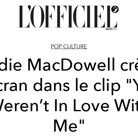
POP CULTURE
die MacDowell cr
cran dans le clip 
eren’t In Love Wi
Me"