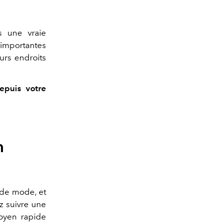
s une vraie
'importantes
eurs endroits
epuis votre
n
 de mode, et
ez suivre une
moyen rapide