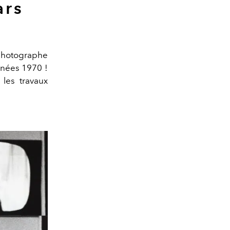
ars
photographe
nnées 1970 !
 les travaux