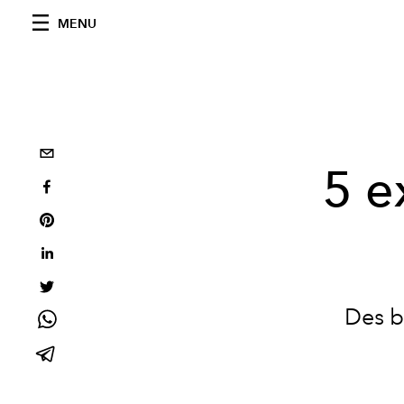
MENU
5 e
Des b