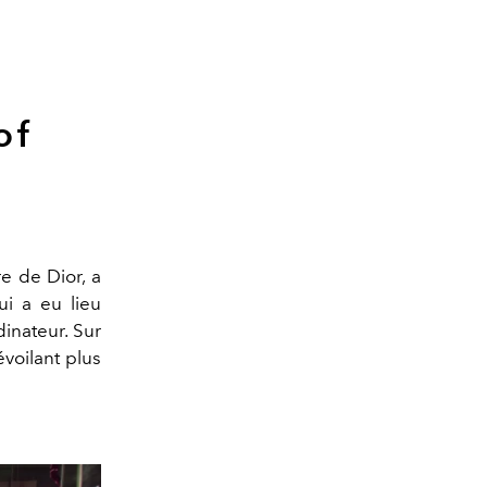
of
re de Dior, a
ui a eu lieu
dinateur. Sur
voilant plus