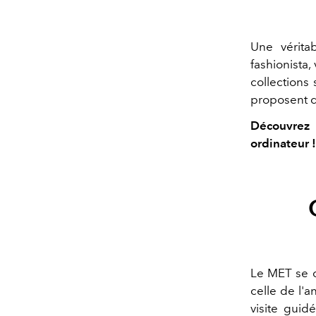
Une vérita
fashionista
collections 
proposent de
Découvrez 
ordinateur !
Le MET se d
celle de l'a
visite guid