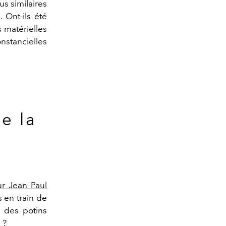
us similaires
 Ont-ils été
 matérielles
nstancielles
e la
r Jean Paul
 en train de
 des potins
 ?