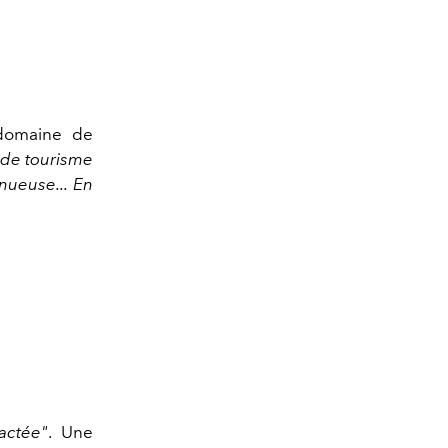
domaine de
s de tourisme
inueuse... En
e
actée"
. Une