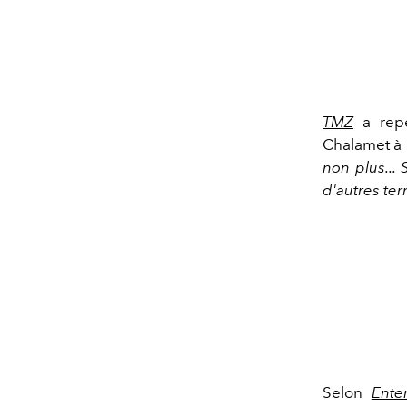
TMZ
a repé
Chalamet à B
non plus... 
d'autres ter
Selon
Ente