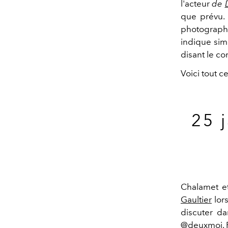
l'
acteur
de
que prévu. 
photographi
indique sim
disant le con
Voici tout c
25 
Chalamet et
Gaultier
lors
discuter d
@deuxmoi. P