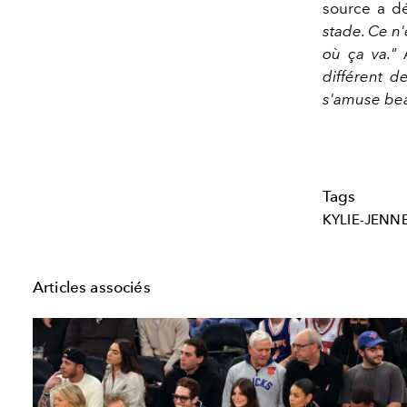
source a dé
stade. Ce n'
où ça va."
A
différent d
s'amuse be
Tags
KYLIE-JENN
Articles associés