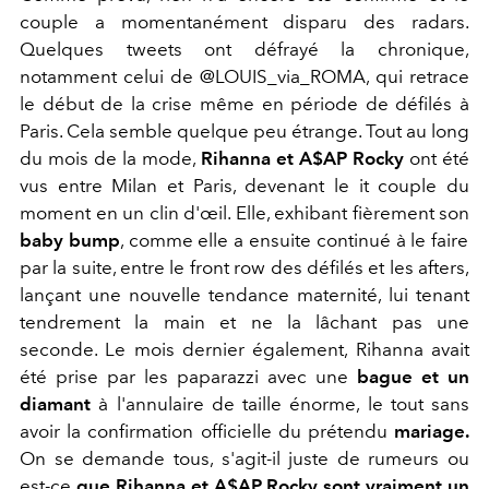
couple a momentanément disparu des radars.
Quelques tweets ont défrayé la chronique,
notamment celui de
@LOUIS_via_ROMA, qui retrace
le début de la crise même en période de défilés à
Paris. Cela semble quelque peu étrange. Tout au long
du mois de la mode,
Rihanna et A$AP Rocky
ont été
vus entre Milan et Paris, devenant le it couple du
moment en un clin d'œil. Elle, exhibant fièrement son
baby bump
, comme elle a ensuite continué à le faire
par la suite, entre le front row des défilés et les afters,
lançant une nouvelle tendance maternité, lui tenant
tendrement la main et ne la lâchant pas une
seconde. Le mois dernier également, Rihanna avait
été prise par les paparazzi avec une
bague et un
diamant
à l'annulaire de taille énorme, le tout sans
avoir la confirmation officielle du prétendu
mariage.
On se demande tous, s'agit-il juste de rumeurs ou
est-ce
que Rihanna et A$AP Rocky sont vraiment un