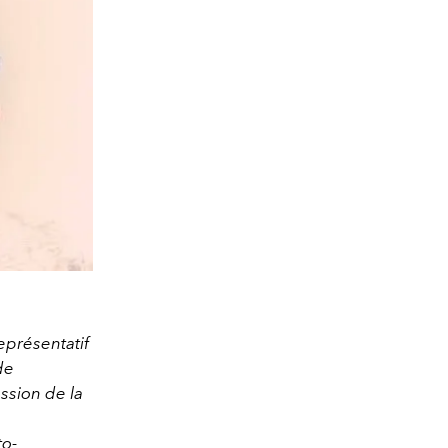
eprésentatif
de
ssion de la
to-