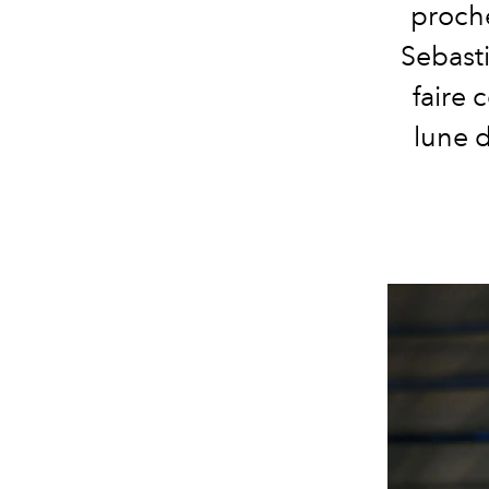
proche
Sebasti
faire 
lune d