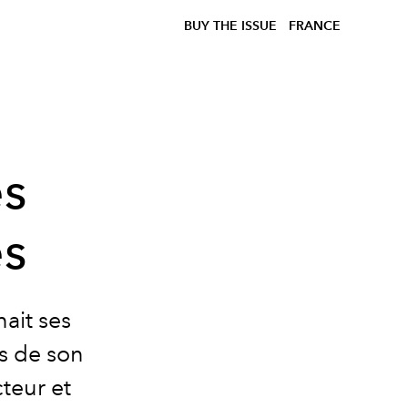
BUY THE ISSUE
FRANCE
es
es
nait ses
os de son
cteur et