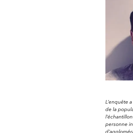
L’enquête a
de la popula
l’échantillo
personne int
d’agglomérat