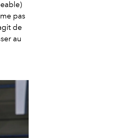
geable)
aime pas
agit de
sser au
.