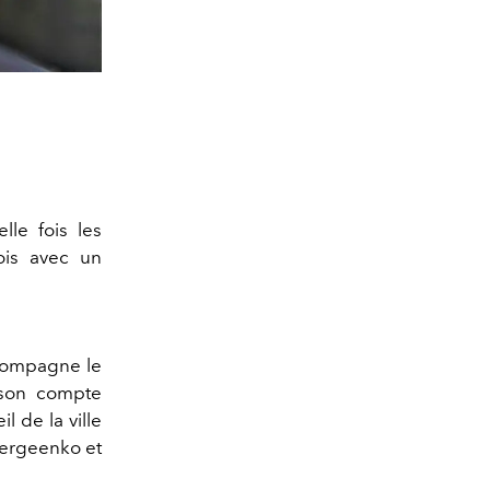
lle fois les
ois avec un
ccompagne le
 son compte
l de la ville
Sergeenko et