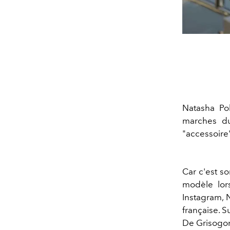
Natasha Pol
marches du
"accessoire
Car c'est s
modèle lor
Instagram, N
française. 
De Grisogo