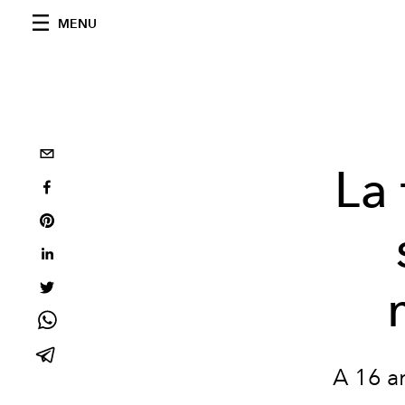
MENU
La 
A 16 a