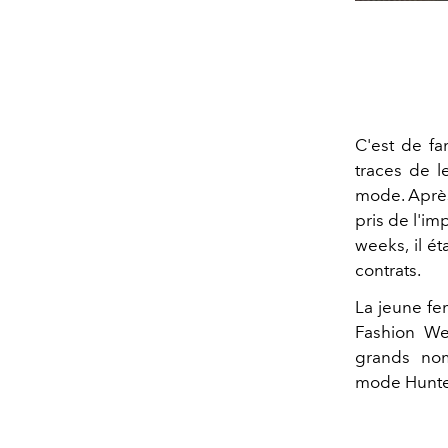
C'est de fa
traces de l
mode. Après
pris de l'i
weeks, il é
contrats.
La jeune fem
Fashion We
grands no
mode Hunte