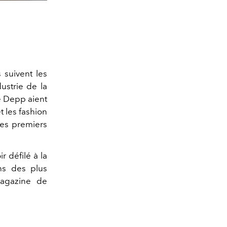
 suivent les
ustrie de la
e Depp aient
 les fashion
ses premiers
r défilé à la
ns des plus
agazine de