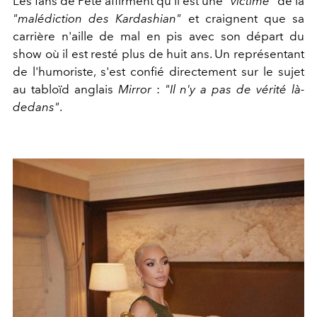
Les fans de Pete affirment qu'il est une
"victime"
de la
"malédiction des Kardashian"
et craignent que sa
carrière n'aille de mal en pis avec son départ du
show où il est resté plus de huit ans. Un représentant
de l'humoriste, s'est confié directement sur le sujet
au tabloïd anglais
Mirror
:
"Il n'y a pas de vérité là-
dedans"
.