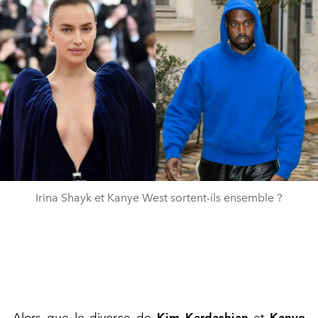
Irina Shayk et Kanye West sortent-ils ensemble ?
Alors que
le divorce de
Kim Kardashian
et
Kanye