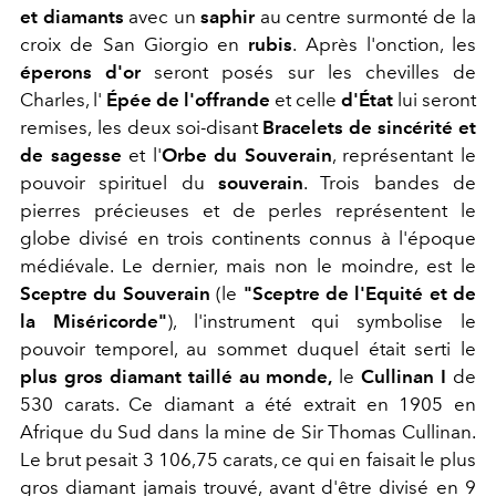
et diamants
avec un
saphir
au centre surmonté de la
croix de San Giorgio en
rubis
. Après l'onction, les
éperons d'or
seront posés sur les chevilles de
Charles, l'
Épée de l'offrande
et celle
d'
État
lui seront
remises,
les deux soi-disant
Bracelets de sincérité et
de sagesse
et l'
Orbe du Souverain
, représentant le
pouvoir spirituel du
souverain
. Trois bandes de
pierres précieuses et de perles représentent le
globe divisé en trois continents connus à l'époque
médiévale. Le dernier, mais non le moindre, est le
Sceptre du Souverain
(le
"Sceptre de l'Equité et de
la Miséricorde"
), l'instrument qui symbolise le
pouvoir temporel, au sommet duquel était serti le
plus gros diamant taillé au monde,
le
Cullinan I
de
530 carats. Ce diamant a été
extrait en 1905 en
Afrique du Sud dans la mine de Sir Thomas Cullinan.
Le brut pesait 3 106,75 carats, ce qui en faisait le plus
gros diamant jamais trouvé, avant d'être divisé en 9