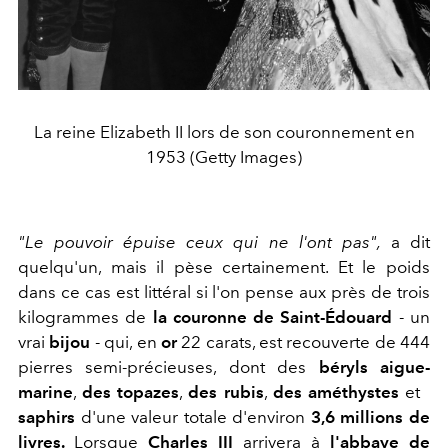
La reine Elizabeth II lors de son couronnement en
1953 (Getty Images)
"Le pouvoir épuise ceux qui ne l'ont pas",
a dit
quelqu'un, mais il pèse certainement. Et le poids
dans ce cas est littéral si l'on pense aux près de trois
kilogrammes de
la couronne de Saint-Édouard
- un
vrai
bijou
-
qui,
en
or
22 carats
, est recouverte de 444
pierres semi-précieuses
, dont
des
béryls
aigue-
marine
,
des topazes
,
des rubis
,
des améthystes
et
saphirs
d'
une valeur totale d'environ
3,6 millions de
livres.
Lorsque
Charles III
arrivera à
l'abbaye de