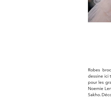
Robes brod
dessine ici 
pour les gr
Noemie Leno
Sakho. Déco