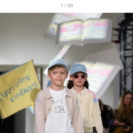
1
/
20