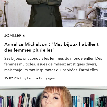
JOAILLERIE
Annelise Michelson : "Mes bijoux habillent
des femmes plurielles"
Ses bijoux ont conquis les femmes du monde entier. Des
femmes multiples, issues de milieux artistiques divers,
mais toujours tant inspirantes qu’inspirées. Parmi elles :
Kendall Jenner, Rihanna, Zoé Kravitz, Leandra Cohen,
19.02.2021 by Pauline Borgogno
Robin Wright, Juliette Binoche ou Marion Cotillard.
Annelise Michelson s’est confiée à L’Officiel pour nous
parler de sa nouvelle collection sculpturale, "Unity", en
passe de devenir votre prochain must have.