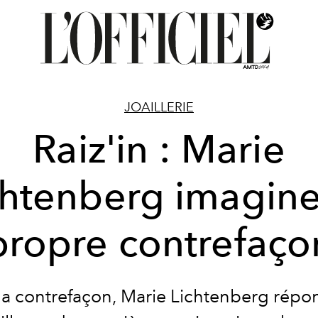
JOAILLERIE
Raiz'in : Marie
chtenberg imagine
propre contrefaço
la contrefaçon, Marie Lichtenberg répo