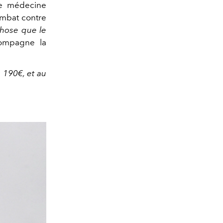
 de médecine
ombat contre
chose que le
compagne la
e 190€, et au