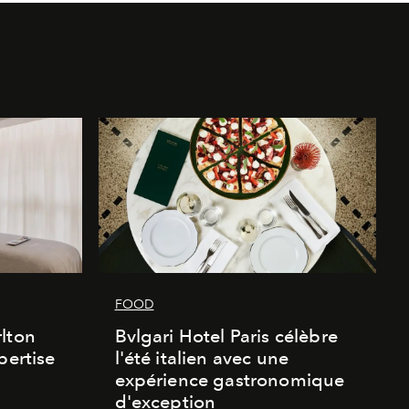
FOOD
lton
Bvlgari Hotel Paris célèbre
pertise
l'été italien avec une
expérience gastronomique
d'exception