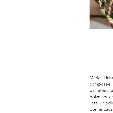
Marie Licht
composée d
pailletées,
polyester, 
l'été - déc
bonne cause