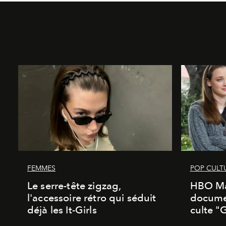
FEMMES
POP CULT
Le serre-tête zigzag,
HBO Ma
l'accessoire rétro qui séduit
documen
déjà les It-Girls
culte "