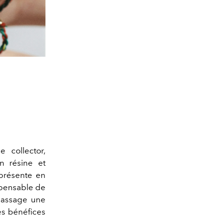
e collector,
n résine et
 présente en
spensable de
 passage une
es bénéfices