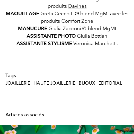
produits
D
avines
MAQUILLAGE
Greta Ceccotti @
blend MgMt
avec les
produits
C
omfort Zone
MANUCURE
Giulia Zacconi @
blend MgMt
ASSISTANTE PHOTO
Giulia Bottian
ASSISTANTE STYLISME
Veronica Marchetti.
Tags
JOAILLERIE
HAUTE JOAILLERIE
BIJOUX
EDITORIAL
Articles associés