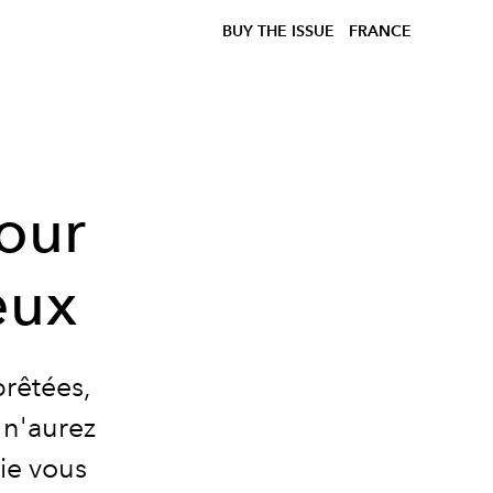
BUY THE ISSUE
FRANCE
our
eux
prêtées,
 n'aurez
vie vous