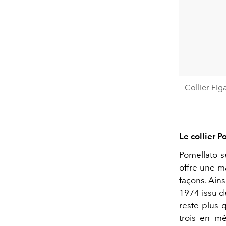
Collier Fig
Le collier 
Pomellato s
offre une m
façons. Ains
1974 issu de
reste plus q
trois en m