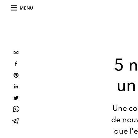
MENU
5 
un
Une col
de nouv
que l'e