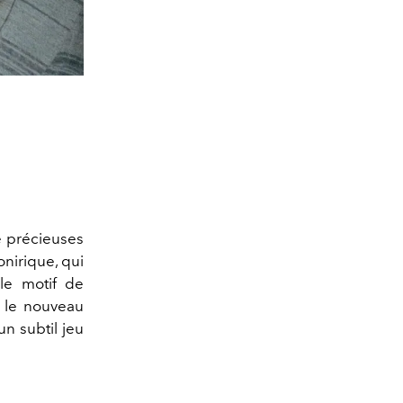
e
précieuses
onirique, qui
 le motif de
 l
e nouveau
un subtil jeu