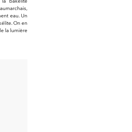
la bakélite
aumarchais,
ément eau. Un
kélite. On en
de la lumière