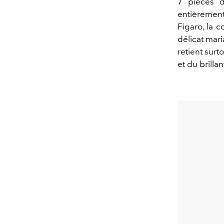
7 pièces d
entièremen
Figaro, la c
délicat mari
retient surt
et du brillan