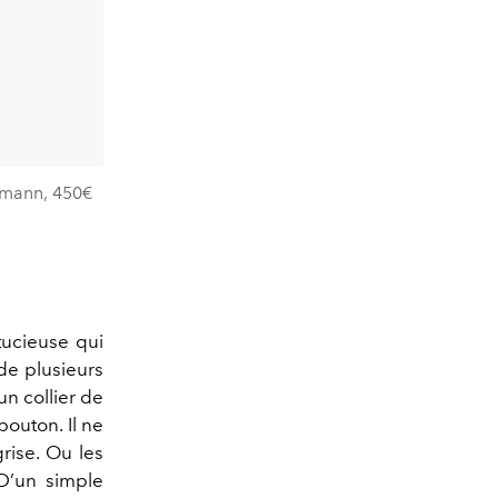
ermann, 450€
tucieuse qui
de plusieurs
un collier de
bouton. Il ne
grise. Ou les
D’un simple