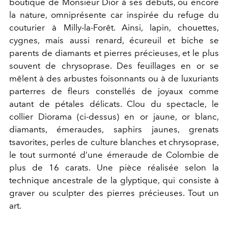
boutique de Monsieur Dior à ses débuts,
ou encore
la nature, omniprésente c
ar inspirée du refuge du
couturier à Milly-la-Forêt. Ainsi,
l
apin, chouettes,
cygnes, mais aussi
renard, écureuil et biche se
parents de diamants et pierres précieuses, et le plus
souvent de chrysoprase. Des feuillages en or se
mêlent à des arbustes foisonnants ou à de luxuriants
parterres de fleurs constellés de joyaux comme
autant de pétales délicats.
Clou du spectacle, le
collier Diorama (ci-dessus) en
or jaune, or blanc,
diamants, émeraudes, saphirs jaunes, grenats
tsavorites, perles de culture blanches et chrysoprase,
le tout surmonté d’une émeraude de
Colombie de
plus de
16 carats.
Une pièce réalisée selon la
technique ancestrale de la glyptique, qui consiste à
graver ou sculpter des pierres précieuses.
Tout un
art.