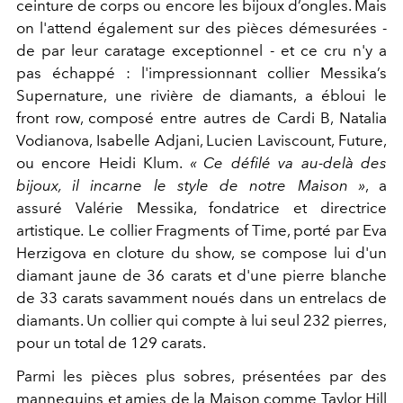
ceinture de corps ou encore les bijoux d’ongles. Mais
on l'attend également sur des pièces démesurées -
de par leur caratage exceptionnel - et ce cru n'y a
pas échappé :
l'impressionnant collier
Messika
’s
Supernature, une rivière de diamants, a ébloui le
front row, composé entre autres de
Cardi B, Natalia
Vodianova, Isabelle Adjani, Lucien Laviscount, Future,
ou encore Heidi Klum.
« Ce défilé va au-delà des
bijoux, il incarne le style de notre Maison »
, a
assuré
Valérie
Messika
, fondatrice et directrice
artistique
.
Le collier Fragments of Time, porté par
Eva
Herzigova en cloture du show, se compose lui d'un
diamant jaune de 36 carats et d'une pierre blanche
de 33 carats savamment noués dans un entrelacs de
diamants. Un collier qui compte à lui seul 232 pierres,
pour un total de 129 carats.
Parmi les pièces plus sobres, présentées par des
mannequins et amies de la Maison comme Taylor Hill