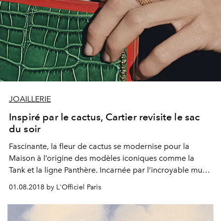
JOAILLERIE
Inspiré par le cactus, Cartier revisite le sac
du soir
Fascinante, la fleur de cactus se modernise pour la
Maison à l’origine des modèles iconiques comme la
Tank et la ligne Panthère. Incarnée par l’incroyable muse
romaine Mariacarla Boscono, la ligne séduit par sa
01.08.2018 by L'Officiel Paris
singularité et son nonconformisme. Une collection qui va
en piquer plus d’une, de la bague mobile à l’irrésistible
sac de soirée.