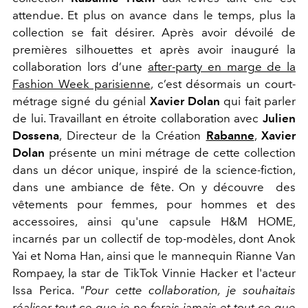
attendue. Et plus on avance dans le temps, plus la
collection se fait désirer. Après avoir dévoilé de
premières silhouettes et après avoir inauguré la
collaboration lors d’une
after-party en marge de la
Fashion Week parisienne
, c’est désormais un court-
métrage signé du génial
Xavier Dolan
qui fait parler
de lui. Travaillant en étroite collaboration avec
Julien
Dossena
, Directeur de la Création
Rabanne
,
Xavier
Dolan
présente un mini métrage de cette collection
dans un décor unique, inspiré de la science-fiction,
dans une ambiance de fête. On y découvre
des
vêtements pour femmes, pour hommes et des
accessoires, ainsi qu'une capsule H&M HOME,
incarnés par un collectif de top-modèles, dont Anok
Yai et Noma Han, ainsi que le mannequin Rianne Van
Rompaey, la star de TikTok Vinnie Hacker et l'acteur
Issa Perica.
"
Pour cette collaboration, je souhaitais
réaliser tout ce que je ne ferais jamais et tout ce que