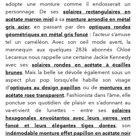
adopte une monture comme il endosserait un
personnage. De ses
solaires rectangulaires en
acétate marron miel
à sa
monture arrondie en métal
gris acier
, en passant par des
optiques rondes
géométriques en métal gris foncé
: l’acteur s’amuse
tel un caméléon. Avec son oeil mode averti, la
mannequin aux quelques 283k abonnés Chloé
Lecareux nous rappelle une certaine Jackie Kennedy
avec ses
solaires rondes en acétate à écailles
brunes
. Mais la belle se dévoile également sous un
aspect plus pop lorsqu’elle habille son visage
d’
optiques au design papillon
ou de
montures en
acétate rose transparent
. Fashionista dans l’âme, elle
ponctue son quotidien de plaisir en s’adonnant au
va-et-vient de lunettes — entre ses
solaires
hexagonales envoûtantes avec leurs verres vert
foncé et leurs élégantes tiges dorées
, son
indémodable monture effet papillon en acétate noir