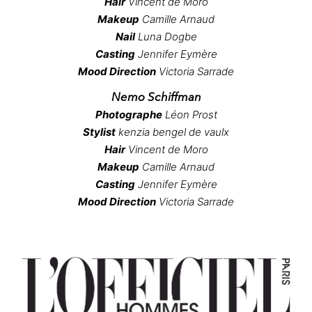
Hair
V
incent de Moro
Makeup
C
amille Arnaud
Nail
L
una Dogbe
Casting
J
ennifer Eymère
Mood Direction
Victoria Sarrade
Nemo Schiffman
Photographe
L
éon Prost
Stylist
kenzia bengel de vaulx
Hair
V
incent de Moro
Makeup
C
amille Arnaud
Casting
J
ennifer Eymère
Mood Direction
Victoria Sarrade