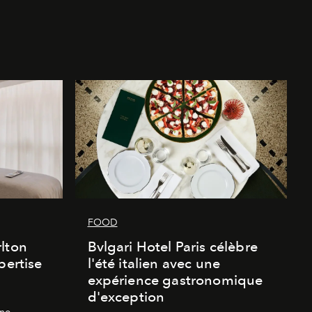
FOOD
lton
Bvlgari Hotel Paris célèbre
pertise
l'été italien avec une
expérience gastronomique
d'exception