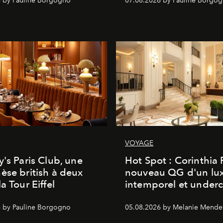
 by Pauline Borgogno
07.08.2026 by Pauline Borgo
VOYAGE
y's Paris Club, une
Hot Spot : Corinthia
èse british à deux
nouveau QG d'un lu
a Tour Eiffel
intemporel et under
 by Pauline Borgogno
05.08.2026 by Melanie Mende