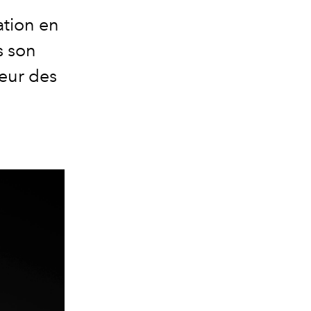
ation en
s son
eur des