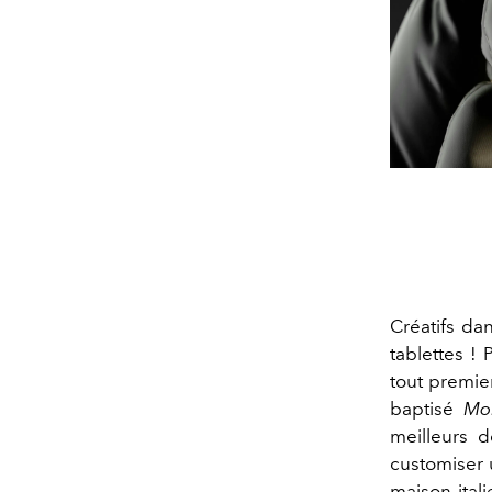
Créatifs da
tablettes !
tout premie
baptisé
Mo
meilleurs d
customiser 
maison ital