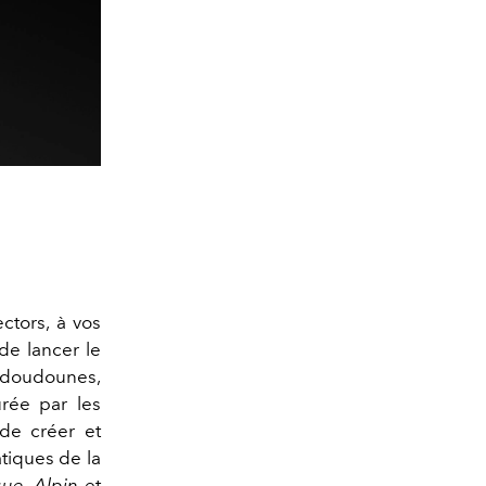
ctors, à vos
de lancer le
s doudounes,
urée par les
 de créer et
tiques de la
que
,
Alpin
et