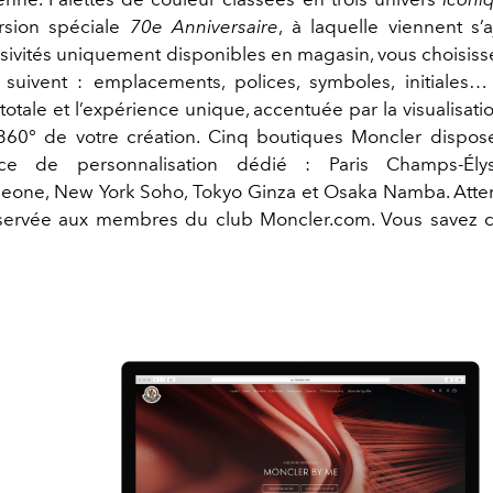
ersion spéciale
70e Anniversaire
, à laquelle viennent s’
usivités uniquement disponibles en magasin, vous choisisse
 suivent : emplacements, polices, symboles, initiales…
t totale et l’expérience unique, accentuée par la visualisati
360° de votre création. Cinq boutiques Moncler dispo
ce de personnalisation dédié : Paris Champs-Élys
one, New York Soho, Tokyo Ginza et Osaka Namba. Atten
éservée aux membres du club Moncler.com. Vous savez c
.