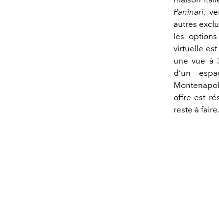
Paninari
, v
autres excl
les options
virtuelle es
une vue à 
d’un espa
Montenapole
offre est r
reste à faire