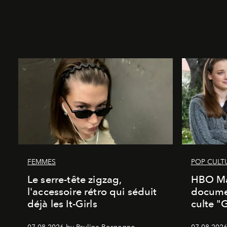
FEMMES
POP CULT
Le serre-tête zigzag,
HBO Ma
l'accessoire rétro qui séduit
documen
déjà les It-Girls
culte "