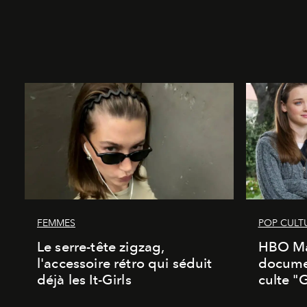
FEMMES
POP CULT
Le serre-tête zigzag,
HBO Ma
l'accessoire rétro qui séduit
documen
déjà les It-Girls
culte "