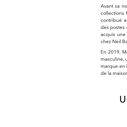
Avant sa n
collections
contribué à
des postes 
acquis une 
chez Neil Ba
En 2019, Ma
masculine, u
marque en i
de la maiso
U