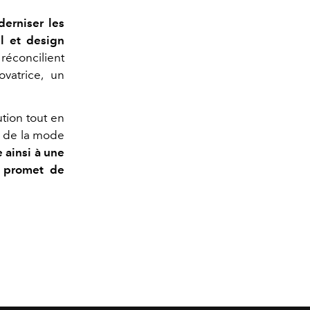
erniser les
el et design
réconcilient
vatrice, un
ution tout en
de de la mode
 ainsi à une
l promet de