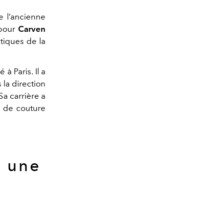
 l’ancienne
 pour
Carven
stiques de la
à Paris. Il a
 la direction
a carrière a
s de couture
t une