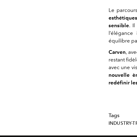
Le parcour
esthétiques
sensible
. I
l’élégance
équilibre pa
Carven
, av
restant fidè
avec une vis
nouvelle è
redéfinir le
Tags
INDUSTRY-T