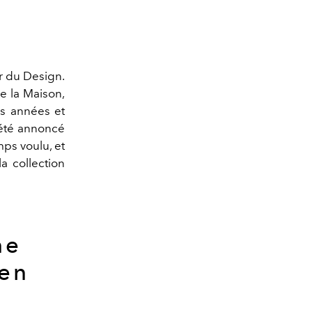
r du Design.
e la Maison,
es années et
a été annoncé
s voulu, et
a collection
ne
ven