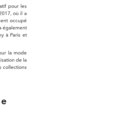
tif pour les
017, où il a
mment occupé
 a également
y à Paris et
pour la mode
isation de la
 collections
de