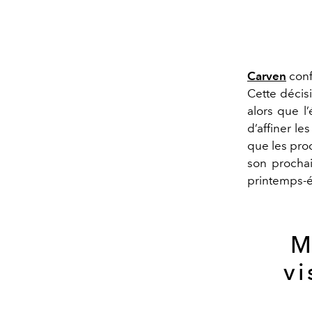
Carven
conf
Cette décis
alors que l
d’affiner le
que les proc
son prochai
printemps-é
M
vi