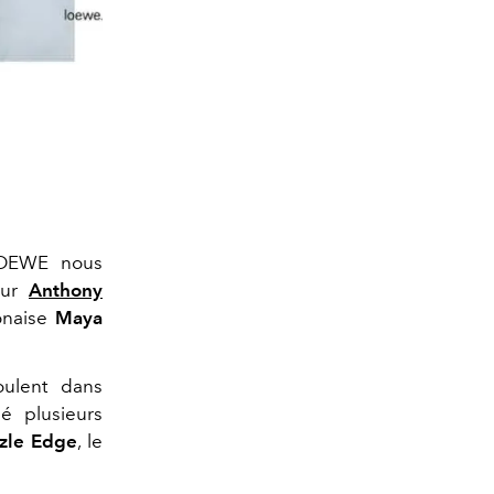
LOEWE nous
teur
Anthony
ponaise
Maya
ulent dans
é plusieurs
zzle Edge
, le