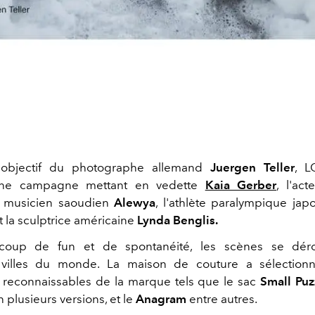
l'objectif du photographe allemand
Juergen Teller
, 
une campagne mettant en vedette
Kaia Gerber
, l'ac
e musicien saoudien
Alewya
, l'athlète paralympique ja
t la sculptrice américaine
Lynda Benglis.
coup de fun et de spontanéité, les scènes se déro
s villes du monde. La maison de couture a sélectionn
 reconnaissables de la marque tels que le sac
Small Pu
 plusieurs versions, et le
Anagram
entre autres.