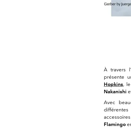
À travers 
présente 
Hopkins
, l
Nakanishi
e
Avec beau
différente
accessoires
Flamingo
en