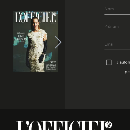
J'autor
pe