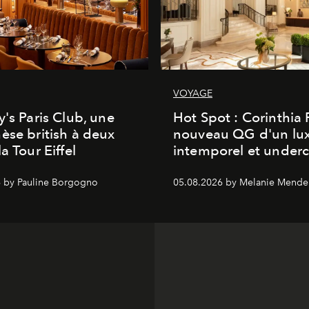
VOYAGE
y's Paris Club, une
Hot Spot : Corinthia
èse british à deux
nouveau QG d'un lu
a Tour Eiffel
intemporel et under
 by Pauline Borgogno
05.08.2026 by Melanie Mende