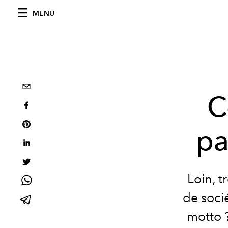
MENU
C
pa
Loin, t
de soci
motto ?