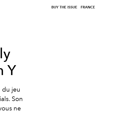
BUY THE ISSUE
FRANCE
ly
n Y
0 du jeu
als. Son
 vous ne